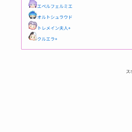
エペルフェルミエ
オルトシュラウド
トレメイン夫人+
クルエラ+
ス