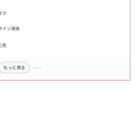
コツ
ライン消去
応表
もっと見る