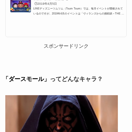
🕒️2019年4月5日
LINEディズニーツムツム（Tsum Tsum）では、毎月イベントが開催されて
いるのですが、2019年4月のイベントは「ヴィランズからの挑戦状～THE D
ARK POWER～」が開催されます。ここでは、「ヴィランズからの挑戦状
～THE DARK POWER～」の参加方法と遊び方、基本的な攻略方法や、有
利になるツム、報酬などのまとめです。2019年4月「ヴィランズからの挑戦
状～THE DARK POWER～」概要イベント名:ヴィランズからの挑戦状～T
HE DARK POWER～開催期間:2019年4月4日11:00～4月25日10:59カード
枚数:3枚+2枚の合計5枚2019年4月のイベントは「ヴィラ...
スポンサードリンク
「ダースモール」
ってどんなキャラ？