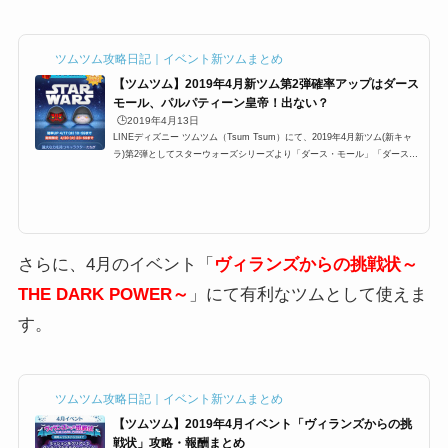
ツムツム攻略日記｜イベント新ツムまとめ
【ツムツム】2019年4月新ツム第2弾確率アップはダース
モール、パルパティーン皇帝！出ない？
🕒️2019年4月13日
LINEディズニー ツムツム（Tsum Tsum）にて、2019年4月新ツム(新キャ
ラ)第2弾としてスターウォーズシリーズより「ダース・モール」「ダース・
シディアス」の3体の確率アップキャンペーンが行われます。新ツムのスキ
ルは？期間限定？常駐ツム？確率アップ中でも出ないという声があります
が、確率はどのくらいなのでしょうか？ここでは、4月新ツム第2弾確率アッ
プについてまとめています。2019年4月の新ツム確率アップ第2弾の概要201
9年4月の新ツム第2弾は、スターウォーズシリーズより2体が登場します。
ダース・モールパルパティーン皇...
さらに、4月のイベント「
ヴィランズからの挑戦状～
THE DARK POWER～
」にて有利なツムとして使えま
す。
ツムツム攻略日記｜イベント新ツムまとめ
【ツムツム】2019年4月イベント「ヴィランズからの挑
戦状」攻略・報酬まとめ