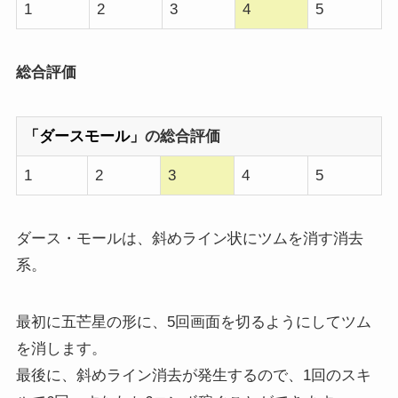
1
2
3
4
5
総合評価
「ダースモール」
の総合評価
1
2
3
4
5
ダース・モールは、斜めライン状にツムを消す消去
系。
最初に五芒星の形に、5回画面を切るようにしてツム
を消します。
最後に、斜めライン消去が発生するので、1回のスキ