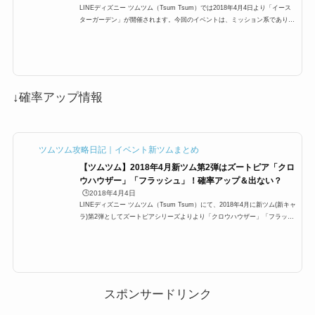
LINEディズニー ツムツム（Tsum Tsum）では2018年4月4日より「イース
ターガーデン」が開催されます。今回のイベントは、ミッション系であり
ミッションをクリアして、キャラクターエッグを集める内容になっていま
す。 ミッション系イベントでレベルチケット、アイテムチケット、スキル
チケットなどがもらえます。ここでは「イースターガーデン」の遊び方やル
ール、参加方法や攻略方法をまとめました！2018年4月「イースターガーデ
ン」イベントの概要イベント名:イースターガーデン 開催期間:2018年4月4
日11:00～4月25日10:594月のイベ...
↓確率アップ情報
ツムツム攻略日記｜イベント新ツムまとめ
【ツムツム】2018年4月新ツム第2弾はズートピア「クロ
ウハウザー」「フラッシュ」！確率アップ＆出ない？
🕒️2018年4月4日
LINEディズニー ツムツム（Tsum Tsum）にて、2018年4月に新ツム(新キャ
ラ)第2弾としてズートピアシリーズよりより「クロウハウザー」「フラッシ
ュ」が追加され、確率アップ第1弾が行われます。ここでは、「クロウハウ
ザー」「フラッシュ」のスキル詳細や期間限定なのか常駐ツム？さらに確率
アップ時の出ないときの出し方はあるのか？など、「クロウハウザー」「フ
ラッシュ」についてまとめているので是非ご覧ください。2018年4月の新ツ
ム第2弾はズートピアより登場第2弾は以下のツムが追加されます！ クロウ
ハウザー フラッシュさら...
スポンサードリンク