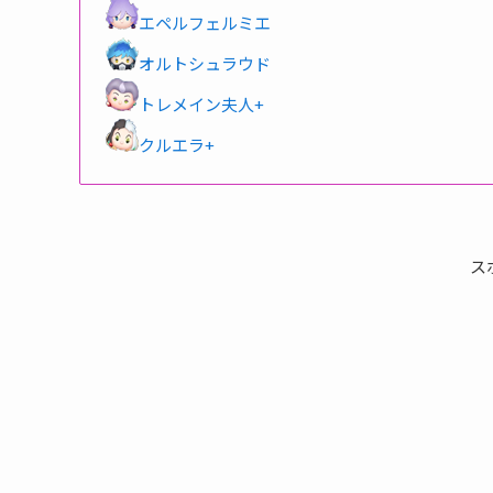
エペルフェルミエ
オルトシュラウド
トレメイン夫人+
クルエラ+
ス