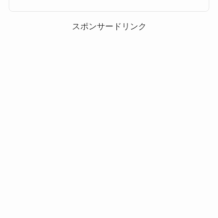
い。2018年5月の新ツム第1弾はアイアンマン第1弾は以下のツムが追加され
ます！ アイアンマン 5月の新ツムですが、アイアンマンのみ4月27日11時追
加です。 また、LINE LIVE...
スポンサードリンク