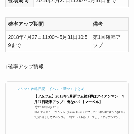
登場期間
2018年4月27日11:00～5月31日まで
確率アップ期間
備考
2018年4月27日11:00〜5月31日10:5
第1回確率ア
9まで
ップ
↓確率アップ情報
ツムツム攻略日記｜イベント新ツムまとめ
【ツムツム】2018年5月新ツム第1弾はアイアンマン！4
月27日確率アップ！出ない？【マーベル】
🕒️2018年4月24日
LINEディズニー ツムツム（Tsum Tsum）にて、2018年5月に新ツム(新キャ
ラ)第1弾としてアベンジャーズ(マーベル)シリーズより「アイアンマン」が
追加・確率アップが行われます。ここでは、「アイアンマン」のスキル詳細
や期間限定なのか常駐ツム？さらに確率アップ時の出ないときの出し方はあ
るのか？など、「アイアンマン」についてまとめているので是非ご覧くださ