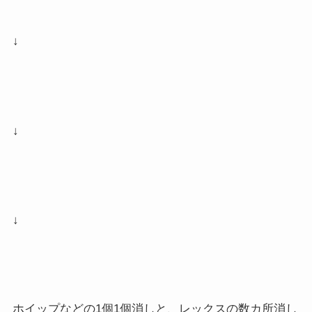
↓
↓
↓
ホイップなどの1個1個消しと、レックスの数カ所消し