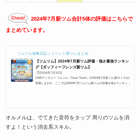
2024年7月新ツム合計5体の評価はこちらで
まとめています。
ツムツム攻略日記｜イベント新ツムまとめ
【ツムツム】2024年7月新ツム評価・強さ最強ランキン
グ【ダッフィーフレンズ新ツム】
🕒️2024年7月31日
LINEディズニー ツムツム（Tsum Tsum）の2024年7月新ツム(新キャラ)が
登場しますが、ここでは2024年7月ツムツム新ツムの評価＆強さランキング
をまとめています。ツムツム7月新ツムは、第1弾としてツムツムダッフィー
フレンズシリーズであるダッフィー、ジェラトーニ、クッキーアンの3体が
登場。そして第2弾もダッフィーフレンズからステラルー、オルメルが登
場。一体どのツムが強いのでしょうか？ここでは、以下でツムツム7月新ツ
ムの強さランキングを知りたい場合、是非ご覧ください。2024年7月ツムツ
ム新ツム最強強さと評価まとめ202...
オルメルは、でてきた音符をタップ 周りのツムを消
すよ！という消去系スキル。