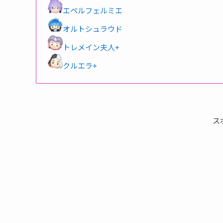
エペルフェルミエ
オルトシュラウド
トレメイン夫人+
クルエラ+
ス