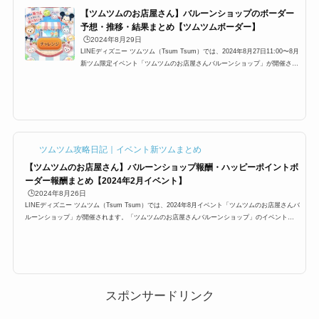
【ツムツムのお店屋さん】バルーンショップのボーダー
予想・推移・結果まとめ【ツムツムボーダー】
🕒️2024年8月29日
LINEディズニー ツムツム（Tsum Tsum）では、2024年8月27日11:00〜8月
新ツム限定イベント「ツムツムのお店屋さんバルーンショップ」が開催され
ます。8月新ツム限定イベント「ツムツムのお店屋さんバルーンショップ」
ではポイントを貯めてもらえる報酬とは別で、ツムツムボーダー制の報酬が
あり、ランクに応じて報酬がもらえます。ツムツムボーダーは変動していき
ますので、ポイントをため続けないといけないのですが、ここでは8月新ツ
ム限定イベント「ツムツムのお店屋さんバルーンショップ」のツムツムのお
店屋さんボーダー推移と過去...
ツムツム攻略日記｜イベント新ツムまとめ
【ツムツムのお店屋さん】バルーンショップ報酬・ハッピーポイントボ
ーダー報酬まとめ【2024年2月イベント】
🕒️2024年8月26日
LINEディズニー ツムツム（Tsum Tsum）では、2024年8月イベント「ツムツムのお店屋さんバ
ルーンショップ」が開催されます。「ツムツムのお店屋さんバルーンショップ」のイベント報
酬は、コイン、プレミアムチケット、スキルチケット。さらにランクに応じてシルバーピン
ズ、ゴールドピンズも、プラチナピンズも入手可能。ここでは「ツムツムのお店屋さんバルー
ンショップ」のハッピーポイント報酬、ランキング報酬をまとめています。2024年8月「ツムツ
ムのお店屋さんバルーンショップ」クリア報酬一覧2024年8月イベント「ツムツムのお店...
スポンサードリンク