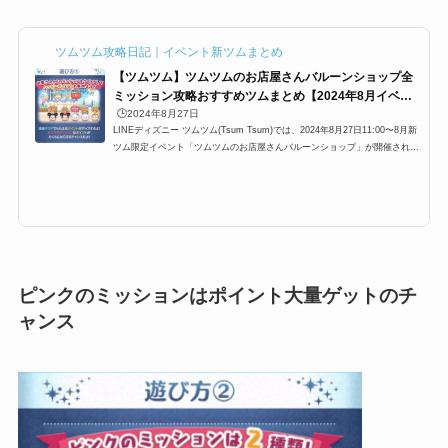
ツムツム攻略日記｜イベント新ツムまとめ
【ツムツム】ツムツムのお店屋さんバルーンショップ全
ミッション攻略おすすめツムまとめ【2024年8月イベン
ト】
🕒️2024年8月27日
LINEディズニー ツムツム(Tsum Tsum)では、2024年8月27日11:00〜8月新
ツム限定イベント「ツムツムのお店屋さんバルーンショップ」が開催されて
います。ここでは、「ツムツムのお店屋さんバルーンショップ」の全てのミ
ッションを一覧、攻略法をまとめています。また、「ツムツムのお店屋さん
バルーンショップ」のミッションの難易度も記載していますので、攻略に役
立て下さい。ツムツムのお店屋さんバルーンショップ全ミッション一覧・難
易度・攻略まとめ2024年8月27日11:00〜8月新ツム限定イベント「ツムツム
のお店屋さんバルーンショ...
ピンクのミッションはポイント大量ゲットのチ
ャンス