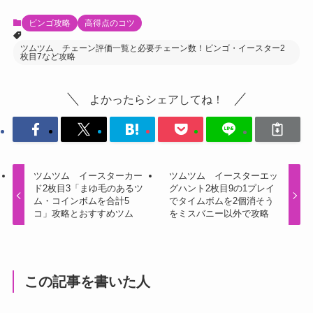
ビンゴ攻略
高得点のコツ
ツムツム チェーン評価一覧と必要チェーン数！ビンゴ・イースター2
枚目7など攻略
よかったらシェアしてね！
ツムツム イースターカー
ツムツム イースターエッ
ド2枚目3「まゆ毛のあるツ
グハント2枚目9の1プレイ
ム・コインボムを合計5
でタイムボムを2個消そう
コ」攻略とおすすめツム
をミスバニー以外で攻略
この記事を書いた人