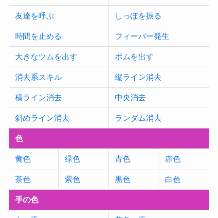
友達を呼ぶ
しっぽを振る
時間を止める
フィーバー発生
大きなツムを出す
ボムを出す
消去系スキル
縦ライン消去
横ライン消去
中央消去
斜めライン消去
ランダム消去
色
黄色
緑色
青色
赤色
茶色
紫色
黒色
白色
手の色