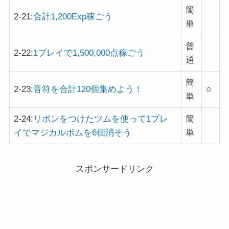
簡
2-21:
合計1,200Exp稼ごう
単
普
2-22:
1プレイで1,500,000点稼ごう
通
簡
2-23:
音符を合計120個集めよう！
○
単
2-24:
リボンをつけたツムを使って1プレ
簡
イでマジカルボムを6個消そう
単
スポンサードリンク