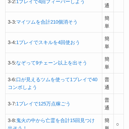
3-2:
1プレイで4回フィーバーしよう
通
簡
3-3:
マイツムを合計210個消そう
単
簡
3-4:
1プレイでスキルを4回使おう
単
簡
3-5:
なぞって9チェーン以上を出そう
単
3-6:
口が見えるツムを使って1プレイで40
普
コンボしよう
通
普
3-7:
1プレイで125万点稼ごう
通
3-8:
鬼火の中から亡霊を合計15回見つけ
簡
○
出そう！
単