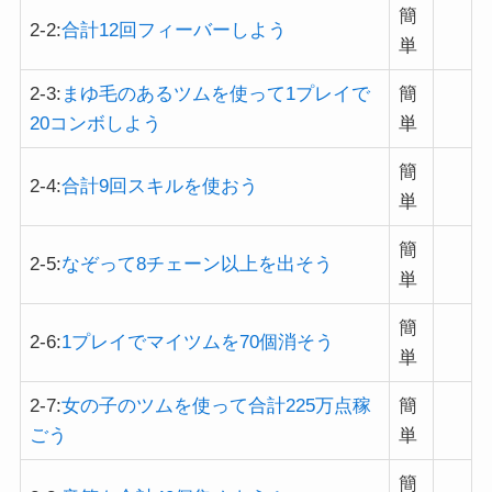
簡
2-2:
合計12回フィーバーしよう
単
2-3:
まゆ毛のあるツムを使って1プレイで
簡
20コンボしよう
単
簡
2-4:
合計9回スキルを使おう
単
簡
2-5:
なぞって8チェーン以上を出そう
単
簡
2-6:
1プレイでマイツムを70個消そう
単
2-7:
女の子のツムを使って合計225万点稼
簡
ごう
単
簡