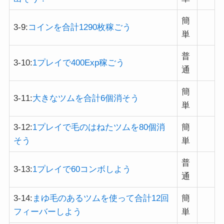
簡
3-9:
コインを合計1290枚稼ごう
単
普
3-10:
1プレイで400Exp稼ごう
通
簡
3-11:
大きなツムを合計6個消そう
単
3-12:
1プレイで毛のはねたツムを80個消
簡
そう
単
普
3-13:
1プレイで60コンボしよう
通
3-14:
まゆ毛のあるツムを使って合計12回
簡
フィーバーしよう
単