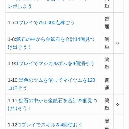
ンボしよう
単
普
1-7:
1プレイで750,000点稼ごう
通
1-8:
鉱石の中から金鉱石を合計14個見つ
簡
○
け出そう！
単
簡
1-9:
1プレイでマジカルボムを4個消そう
単
1-10:
黒色のツムを使ってマイツムを120
普
コ消そう
通
1-11:
鉱石の中から金鉱石を合計22個見つ
簡
○
け出そう！
単
簡
1-12:
1プレイでスキルを4回使おう
単