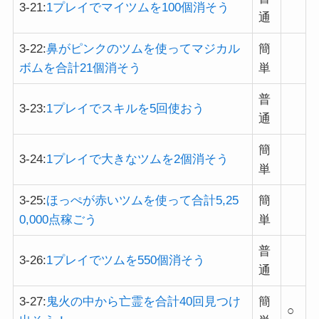
3-21:
1プレイでマイツムを100個消そう
通
3-22:
鼻がピンクのツムを使ってマジカル
簡
ボムを合計21個消そう
単
普
3-23:
1プレイでスキルを5回使おう
通
簡
3-24:
1プレイで大きなツムを2個消そう
単
3-25:
ほっぺが赤いツムを使って合計5,25
簡
0,000点稼ごう
単
普
3-26:
1プレイでツムを550個消そう
通
3-27:
鬼火の中から亡霊を合計40回見つけ
簡
○