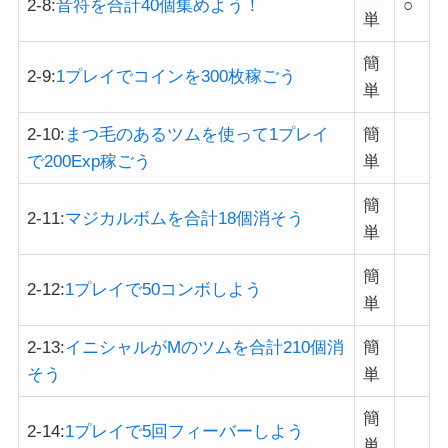
2-8:
音符を合計40個集めよう！
○
単
簡
2-9:
1プレイでコインを300枚稼ごう
単
2-10:
まつ毛のあるツムを使って1プレイ
簡
で200Exp稼ごう
単
簡
2-11:
マジカルボムを合計18個消そう
単
簡
2-12:
1プレイで50コンボしよう
単
2-13:
イニシャルがMのツムを合計210個消
簡
そう
単
簡
2-14:
1プレイで5回フィーバーしよう
単