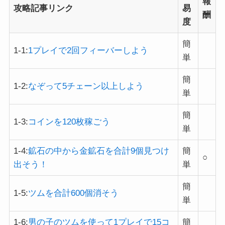
報
攻略記事リンク
易
酬
度
簡
1-1:
1プレイで2回フィーバーしよう
単
簡
1-2:
なぞって5チェーン以上しよう
単
簡
1-3:
コインを120枚稼ごう
単
1-4:
鉱石の中から金鉱石を合計9個見つけ
簡
○
出そう！
単
簡
1-5:
ツムを合計600個消そう
単
1-6:
男の子のツムを使って1プレイで15コ
簡