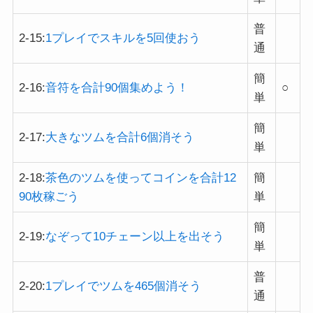
普
2-15:
1プレイでスキルを5回使おう
通
簡
2-16:
音符を合計90個集めよう！
○
単
簡
2-17:
大きなツムを合計6個消そう
単
2-18:
茶色のツムを使ってコインを合計12
簡
90枚稼ごう
単
簡
2-19:
なぞって10チェーン以上を出そう
単
普
2-20:
1プレイでツムを465個消そう
通