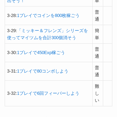
出そう！
単
普
3-28:
1プレイでコインを800枚稼ごう
通
3-29:
「ミッキー＆フレンズ」シリーズを
簡
使ってマイツムを合計300個消そう
単
普
3-30:
1プレイで450Exp稼ごう
通
普
3-31:
1プレイで80コンボしよう
通
難
3-32:
1プレイで6回フィーバーしよう
し
い