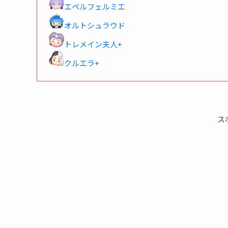
エペルフェルミエ
オルトシュラウド
トレメイン夫人+
クルエラ+
ス