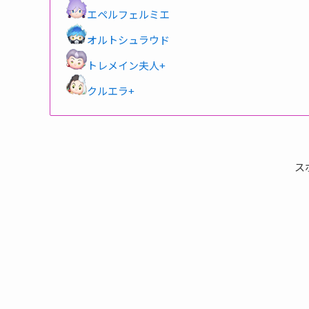
エペルフェルミエ
オルトシュラウド
トレメイン夫人+
クルエラ+
ス