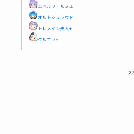
エペルフェルミエ
オルトシュラウド
トレメイン夫人+
クルエラ+
ス