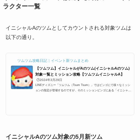
ラクター一覧
イニシャルAのツムとしてカウントされる対象ツムは
以下の通り。
ツムツム攻略日記｜イベント新ツムまとめ
【ツムツム】イニシャルがAのツム(イニシャルAのツム)
対象一覧とミッション攻略【ツムツムイニシャルA】
🕒️2024年3月29日
LINEディズニー「ツムツム（Tsum Tsum）」ではビンゴにて様々なミッシ
ョンの指定が登場するのですが、そのミッションビンゴにある「イニシャル
がAのツム(イニシャルAのツム)」一覧です。ここでは、「ツムツムイニシャ
ルがAのツム(イニシャルAのツム)」対象ツム一覧とミッション、各種ランキ
ングまとめです。ツムツムイニシャルがAのツム一覧イニシャルがAのツム
とは、ツムツムをアルファベット表記・もしくは英語名の場合にイニシャル
がAのツムを使うミッションビンゴがあります。以下がイニシャルがAのツ
ム一覧になります。 アリエル ...
イニシャルAのツム対象の5月新ツム