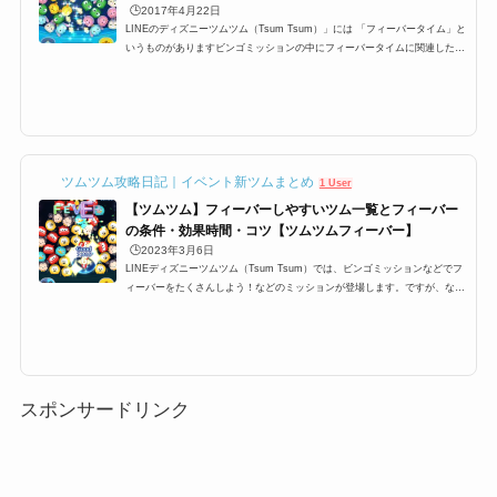
🕒️2017年4月22日
LINEのディズニーツムツム（Tsum Tsum）」には 「フィーバータイム」と
いうものがありますビンゴミッションの中にフィーバータイムに関連したミ
ッションが多数ありますが 特に1プレイで○回フィーバーするっていうミッ
ションがあり どうすればフィーバーに入るのか？ フィーバーに継続する時
間などを攻略していきます フィーバータイムとは？突入するにはまずフィ
ーバーに突入するにはフィーバーゲージと呼ばれる ゲージを貯めなけれ
ば、フィーバータイムに突入できませんこのゲージが満タンになるとフィー
バータイムに入ることが出来ま...
ツムツム攻略日記｜イベント新ツムまとめ
1 User
【ツムツム】フィーバーしやすいツム一覧とフィーバー
の条件・効果時間・コツ【ツムツムフィーバー】
🕒️2023年3月6日
LINEディズニーツムツム（Tsum Tsum）では、ビンゴミッションなどでフ
ィーバーをたくさんしよう！などのミッションが登場します。ですが、なか
なかツムツムフィーバーをたくさんするにはコツが必要です。特に6回、7
回、8回、9回と指定数が多いミッションも登場するのですが、ここでは、そ
んなミッションを攻略するために必要なおすすめツムとフィーバーの条件
や、持続時間、更にはコツをまとめています！ツムツムフィーバーの条件・
持続時間・コツツムツムにはフィーバータイムというものが存在します。さ
らに、ビンゴミッションやイベ...
スポンサードリンク