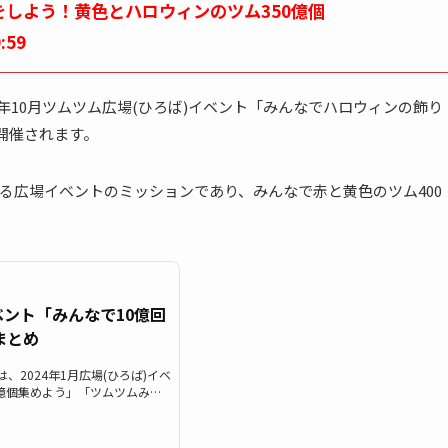
をしよう！黄色とハロウィンのツム350億個
:59
024年10月ツムツム広場(ひろば)イベント「みんなでハロウィンの飾り
開催されます。
る広場イベントのミッションであり、みんなで赤と黄色のツム400
ベント「みんなで10億回
まとめ
では、2024年1月広場(ひろば)イベ
0億個集めよう」「ツムツムみん
EVER」が開催されます。ここで
でツムを10億、100億個集めよ
う！目指せ10億FEVER」の参