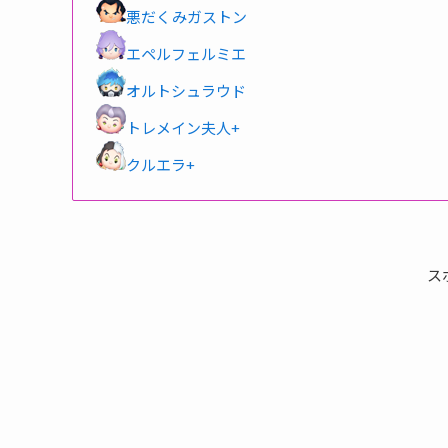
悪だくみガストン
エペルフェルミエ
オルトシュラウド
トレメイン夫人+
クルエラ+
ス