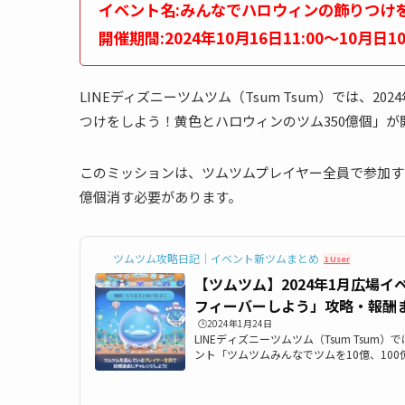
イベント名:みんなでハロウィンの飾りつけ
開催期間:2024年10月16日11:00～10月日10
LINEディズニーツムツム（Tsum Tsum）では、2
つけをしよう！黄色とハロウィンのツム350億個」が
このミッションは、ツムツムプレイヤー全員で参加す
億個消す必要があります。
ツムツム攻略日記｜イベント新ツムまとめ
1 User
【ツムツム】2024年1月広場イ
フィーバーしよう」攻略・報酬
🕒️2024年1月24日
LINEディズニーツムツム（Tsum Tsum）
ント「ツムツムみんなでツムを10億、10
なで10周年をお祝いしよう！目指せ10億F
は、2024年1月イベント「ツムツムみんな
う」「ツムツムみんなで10周年をお祝いしよ