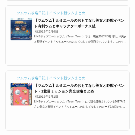
すよね！ここでは「ルミエールのおもてなし(美女と野獣イベント)」の参加
方法と遊び方、基本的な攻略...
ツムツム攻略日記｜イベント新ツムまとめ
【ツムツム】ルミエールのおもてなし美女と野獣イベン
ト有利ツムとキャラクターボーナス値
🕒️2017年5月9日
LINEディズニーツムツム（Tsum Tsum）では、現在2017年5月1日より美女
と野獣イベント「ルミエールのおもてなし」が開催されています。このイベ
ントでは、5月新ツムが攻略に有利なツムとして使えるのですが、ここでは5
月新ツムのキャラボーナス値をまとめています。対象となるツムはロマンス
野獣、ロマンスベル、ガストン、ルミエールの4体になり、スキルレベル毎
にボーナス値が異なりますが、どのぐらいのボーナスが付くのか、詳細をま
とめているので、是非ともご覧下さい！ルミエールのおもてなしイベントを
5月新ツムで有利に攻略それ...
ツムツム攻略日記｜イベント新ツムまとめ
【ツムツム】ルミエールのおもてなし美女と野獣イベン
ト・1枚目ミッション完全攻略まとめ
🕒️2017年5月1日
LINEディズニーツムツム（Tsum Tsum）にて現在開催されている2017年5
月の美女と野獣イベント「ルミエールのおもてなし」のカード1枚目のミッ
ション完全攻略まとめです。1枚目は、コンボ、チェーン、フィーバー、マ
ジカルボム、Expなどの指定があり、全部で12個のミッションが登場しま
す。ここでは、ルミエールイベントのカード1枚目の全ミッションをまとめ
ています。美女と野獣イベント「ルミエールのおもてなし」1枚目の完全攻
略それでは、2017年5月の美女と野獣イベント「ルミエールのおもてなし」