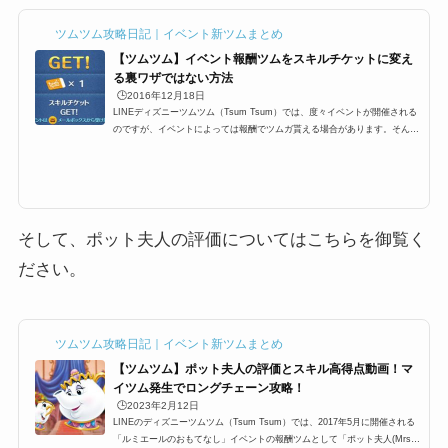
ツムツム攻略日記｜イベント新ツムまとめ
【ツムツム】イベント報酬ツムをスキルチケットに変え
る裏ワザではない方法
🕒️2016年12月18日
LINEディズニーツムツム（Tsum Tsum）では、度々イベントが開催される
のですが、イベントによっては報酬でツムガ貰える場合があります。そんな
イベント報酬ツムをスキルチケットに変える裏ワザでもなんでもない、ツム
ツムプレイヤーなら、結構知っている小技があります。その方法はとても簡
単なのですが、改めて知らない人向けにイベントクリア報酬ツムをスキルチ
ケットにする手順をまとめました。イベント報酬ツムをスキルチケットに変
えるそれでは、裏ワザでもなんでもないちょっとした攻略法なのですが、イ
ベントクリア報酬ツムをス...
そして、ポット夫人の評価についてはこちらを御覧く
ださい。
ツムツム攻略日記｜イベント新ツムまとめ
【ツムツム】ポット夫人の評価とスキル高得点動画！マ
イツム発生でロングチェーン攻略！
🕒️2023年2月12日
LINEのディズニーツムツム（Tsum Tsum）では、2017年5月に開催される
「ルミエールのおもてなし」イベントの報酬ツムとして「ポット夫人(Mrs.P