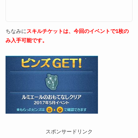
otts)」が登場します。「ツムツムポット夫人(Mrs.Potts)」のスキルは、
「ポット夫人と高得点チップがでるよ！」ですが、イベント報酬ツムという
ことで、そこまで期待されていないのですが、果たして使えるのでしょう
か？ここではポット夫人ツムツムのスキルと高得点、使い方や評価をまとめ
ています。「ポット夫人(Mrs.Potts)」のスキルとステータススキル名ポット
夫人と高得点チップがでるよ！...
ちなみに
スキルチケットは、今回のイベントで1枚の
み入手可能です。
スポンサードリンク