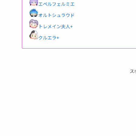
エペルフェルミエ
オルトシュラウド
トレメイン夫人+
クルエラ+
ス