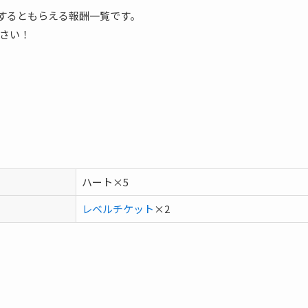
アするともらえる報酬一覧です。
さい！
ハート×5
レベルチケット
×2