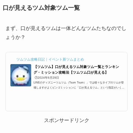
口が見えるツム対象ツム一覧
まず、口が見えるツムは一体どんなツムたちなのでし
ょうか？
ツムツム攻略日記｜イベント新ツムまとめ
【ツムツム】口が見えるツム対象ツム一覧とランキン
グ・ミッション攻略法【ツムツム口が見える】
🕒️2024年6月29日
LINEのディズニーツムツム（Tsum Tsum）」では様々なタイプのツムが登
場しますがよくビンゴミッションに「口が見えるツム」という指定がいくつ
か見えるとは思います。たとえばビンゴ7枚目の合計でコイン13000枚って
いうミッションだったり6枚目のツム4200コ消すっていうミッションだった
り、最近登場した10枚目の150万点っていうものなど意外に多く登場します
がそんな口が見えるツム一覧と、口が見えるツムを使ったビンゴミッション
の攻略法などを紹介します。ツムツム口が見えるツム対象ツム一覧まず、ツ
ムツム口が見えるツムは一体ど...
スポンサードリンク