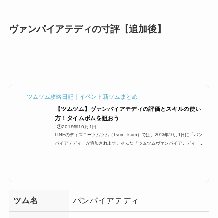
ヴァンパイアテディの寸評【追加後】
ツムツム攻略日記｜イベント新ツムまとめ
【ツムツム】ヴァンパイアテディの評価とスキルの使い
方！タイムボムを狙おう
🕒️2018年10月1日
LINEのディズニーツムツム（Tsum Tsum）では、2018年10月1日に「バン
パイアテディ」が追加されます。そんな「ツムツムヴァンパイアテディ」
「ヴァンパイアテディツムツム」「ヴァンパイアツムツム」の高得点・コイ
ン稼ぎ・ビンゴ攻略についてまとめました。「ヴァンパイアテディ」のスキ
ルとステータススキル名横ライン状にツムを消すよ！スキルタイプ消去
系 スキルの使いやすさ簡単成長タイプ普通 スキルレベル1効果範囲:SSサイ
ズスキルレベル2効果範囲:Sサイズ スキルレベル3効果範囲:Mサイズ スキル
レベル4効果範囲:Lサイズ スキル...
ツム名
バンパイアテディ