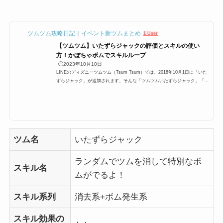
ツムツム攻略日記｜イベント新ツムまとめ
1 User
【ツムツム】いたずらジャックの評価とスキルの使い
方！かぼちゃボムでスキルループ
🕒️2023年10月10日
LINEのディズニーツムツム（Tsum Tsum）では、2018年10月1日に「いた
ずらジャック」が追加されます。そんな「ツムツムいたずらジャック」「い
たずらジャックツムツム」「ジャックツムツム」の高得点・コイン稼ぎ・ビ
ンゴ攻略についてまとめました。「いたずらジャック」のスキルとステータ
ススキル名ランダムでツムを消して特別なボムがでるよ！ スキルタイプ特
殊系 スキルの使いやすさ簡単成長タイプ普通 スキルレベル1消去数:16ボム
効果:SSスキルレベル2消去数:17ボム効果:Sスキルレベル3消去数:18ボム効
果:Mスキルレベル4消去数:19...
ツム名
いたずらジャック
ランダムでツムを消して特別なボ
スキル名
ムがでるよ！
スキル系列
消去系+ボム発生系
スキル効果の