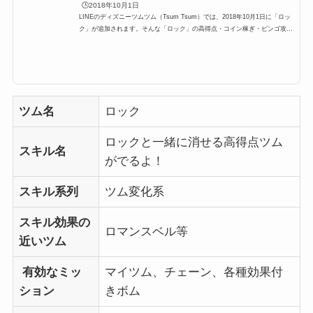
🕒️2018年10月1日
LINEのディズニーツムツム（Tsum Tsum）では、2018年10月1日に「ロッ
ク」が追加されます。そんな「ロック」の高得点・コイン稼ぎ・ビンゴ攻略
についてまとめました。「ロック」のスキルとステータススキル名ロックと
一緒に消せる高得点ツムがでるよ！スキルタイプ変化系 スキルの使いやす
さやや難しい成長タイプ普通スキルレベル1効果範囲:SSサイズ スキルレベ
ル2効果範囲:Sサイズ スキルレベル3効果範囲:Mサイズスキルレベル4効果範
囲:Lサイズスキルレベル5効果範囲:LLサイズスキルレベル6効果範囲:3Lサイ
ズ 初期スコア120最大スコア8...
ツム名
ロック
ロックと一緒に消せる高得点ツム
スキル名
がでるよ！
スキル系列
ツム変化系
スキル効果の
ロマンスベル等
近いツム
有効なミッ
マイツム、チェーン、各種効果付
ション
きボム