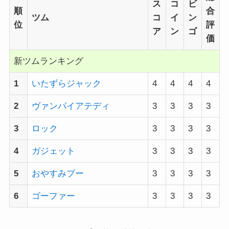
ス
コ
ビ
順
合
ツム
コ
イ
ン
位
評
ア
ン
ゴ
価
新ツムランキング
1
いたずらジャック
4
4
4
4
2
ヴァンパイアテディ
3
3
3
3
3
ロック
3
3
3
3
4
ガジェット
3
3
3
3
5
おやすみプー
3
3
3
3
6
ゴーファー
3
3
3
3