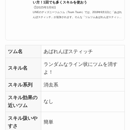
い方！1回でも多くスキルを使おう
🕒️2025年3月9日
LINEのディズニーツムツム（Tsum Tsum）では、2018年9月1日に「あばれ
んぼスティッチ」が追加されます。そんな「ツムツムあばれんぼスティッ
チ」「あばれんぼスティッチツムツム」の高得点・コイン稼ぎ・ビンゴ攻略
についてまとめました。あばれんぼスティッチのスキルとステータススキル
名ランダムなライン状にツムを消すよ！スキルタイプ消去系スキルの使いや
すさ簡単成長タイプ スキルレベル1必要ツム数:21ライン数:3 スキルレベル2
必要ツム数:19ライン数:3スキルレベル3必要ツム数:18ライン数:4 スキルレ
ベル4必要ツム数:17ラ...
ツム名
あばれんぼスティッチ
ランダムなライン状にツムを消す
スキル名
よ！
スキル系列
消去系
スキル効果の
なし
近いツム
スキル扱いや
簡単
すさ