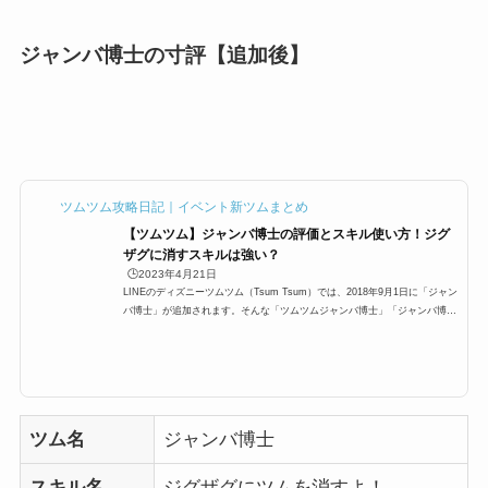
ジャンバ博士の寸評【追加後】
ツムツム攻略日記｜イベント新ツムまとめ
【ツムツム】ジャンバ博士の評価とスキル使い方！ジグ
ザグに消すスキルは強い？
🕒️2023年4月21日
LINEのディズニーツムツム（Tsum Tsum）では、2018年9月1日に「ジャン
バ博士」が追加されます。そんな「ツムツムジャンバ博士」「ジャンバ博士
ツムツム」の高得点・コイン稼ぎ・ビンゴ攻略についてまとめました。ジャ
ンバ博士のスキルとステータススキル名ジグザグにツムを消すよ！スキルタ
イプ消去系スキルの使いやすさ簡単 成長タイプ普通スキルレベル1効果範囲:
SSサイズスキルレベル2効果範囲:Sサイズスキルレベル3効果範囲:Mサイズ
スキルレベル4効果範囲:Lサイズスキルレベル5効果範囲:LLサイズスキルレ
ベル6効果範囲:3Lサイズ初期...
ツム名
ジャンバ博士
スキル名
ジグザグにツムを消すよ！