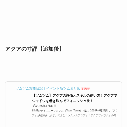
アクアの寸評【追加後】
ツムツム攻略日記｜イベント新ツムまとめ
1 User
【ツムツム】アクアの評価とスキルの使い方！アクアで
シャドウを巻き込んでフィニッシュ技！
🕒️2025年1月30日
LINEのディズニーツムツム（Tsum Tsum）では、2018年9月22日に「アク
ア」が追加されます。そんな「ツムツムアクア」「アクアツムツム」の高得
点・コイン稼ぎ・ビンゴ攻略についてまとめました。「アクア」のスキルと
ステータススキル名少しの間ツムが2種類になるよ！スキルタイプ特殊系ス