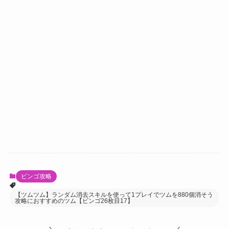
ビンゴ攻略
【ツムツム】ランダム消去スキルを使って1プレイでツムを880個消そう
攻略におすすめのツム【ビンゴ26枚目17】