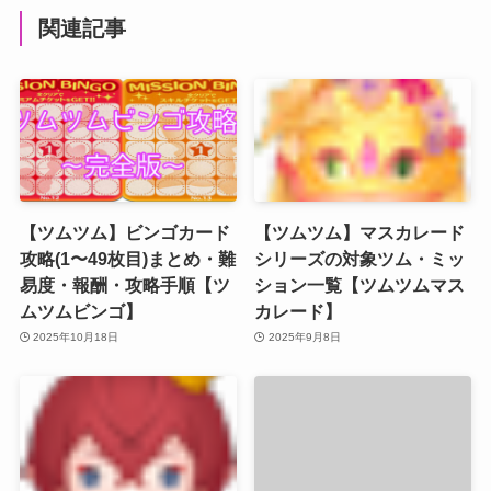
関連記事
【ツムツム】ビンゴカード
【ツムツム】マスカレード
攻略(1〜49枚目)まとめ・難
シリーズの対象ツム・ミッ
易度・報酬・攻略手順【ツ
ション一覧【ツムツムマス
ムツムビンゴ】
カレード】
2025年10月18日
2025年9月8日