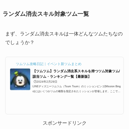
ランダム消去スキル対象ツム一覧
まず、ランダム消去スキルは一体どんなツムたちなの
でしょうか？
ツムツム攻略日記｜イベント新ツムまとめ
【ツムツム】ランダム消去系スキルを持つツム対象ツム/
該当ツム・ランキング一覧【最新版】
🕒️2024年2月29日
LINEディズニーツムツム（Tsum Tsum）のミッションビンゴ(Mission Bing
o)にはいくつかツムの種類を指定されたミッションが登場します。ここでは
「ランダム消去系スキルを持つツム」一覧の最新版をまとめています。ツム
ツムランダム消去スキルの対象ツムを知りたい時にぜひ利用して下さい。ラ
ンダム消去系スキルを持つツムを使う全ミッションもぜひご覧ください。ツ
ムツムランダム消去系スキルを持つツム一覧ツムツムランダム消去系スキル
を持つツムとしてカウントされるのは以下のツムたちです。チェシャ猫ラン
ダムでツムを消すよ！セ...
スポンサードリンク