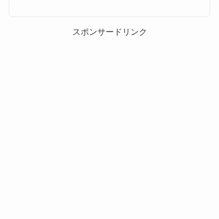
ンもぜひご覧ください。ツムツム耳が丸いツムに該当するキャラクター(対
象ツム)一覧 耳が丸いツム該当するキャラクター(対象ツム)一覧です。 ミッ
キー クリスマスミッキー ソーサラーミッキー パレードミッキー かぼちゃ
ミッキー ホーンハットミ...
スポンサードリンク