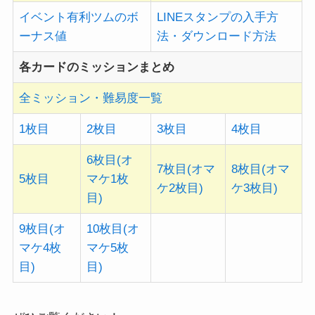
イベント有利ツムのボ
LINEスタンプの入手方
ーナス値
法・ダウンロード方法
各カードのミッションまとめ
全ミッション・難易度一覧
1枚目
2枚目
3枚目
4枚目
6枚目(オ
7枚目(オマ
8枚目(オマ
5枚目
マケ1枚
ケ2枚目)
ケ3枚目)
目)
9枚目(オ
10枚目(オ
マケ4枚
マケ5枚
目)
目)