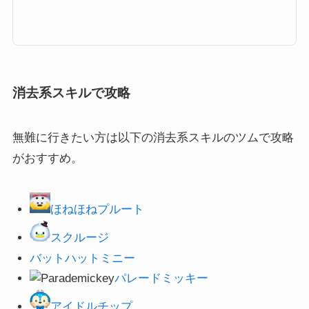
す。その中でも重要な要素の一つ、プレイが終わったとの結果のところに
「Exp」と表示されている「経験値」。これはプレイヤーランク（レベル）
を上げるために必要な経験値なのですが、今回はプレイヤーのレベル上げに
必要な経験値の稼ぎ方や上限などをまとめました！ツムツムの経験値（EX
P）とはツムツムでの経験値は「Exp」と表示されます。最終的にどれくら
い1プレイで経験値稼いだのかは。...
消去系スキルで攻略
無難に行きたい方は以下の消去系スキルのツムで攻略
がおすすめ。
ほねほねプルート
スクルージ
バットハットミニー
パレードミッキー
アイドルチップ