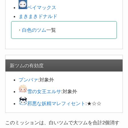
ベイマックス
まきまきドナルド
・
白色のツム
一覧
新ツムの有効度
プンバァ
:対象外
雪の女王エルサ
:対象外
邪悪な妖精マレフィセント
:★☆☆
このミッションは、白いツムで大ツムを合計2個消す