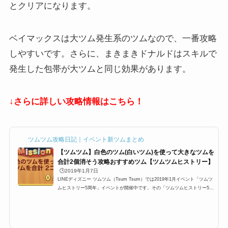
とクリアになります。
ベイマックスは大ツム発生系のツムなので、一番攻略
しやすいです。さらに、まきまきドナルドはスキルで
発生した包帯が大ツムと同じ効果があります。
↓さらに詳しい攻略情報はこちら！
ツムツム攻略日記｜イベント新ツムまとめ
【ツムツム】白色のツム(白いツム)を使って大きなツムを
合計2個消そう攻略おすすめツム【ツムツムヒストリー】
🕒️2019年1月7日
LINEディズニー ツムツム（Tsum Tsum）では2019年1月イベント「ツムツ
ムヒストリー5周年」イベントが開催中です。その「ツムツムヒストリー5周
年」イベント7枚目にあるミッションに「白色のツムを使って大きなツムを
合計2個消そう」が登場するのですが、ここでは攻略にオススメのキャラク
ターと攻略法をまとめています。白色のツムはどのキャラクターなのか？ど
のツムを使うと、大きなツムを合計2個消そうができるかぜひご覧くださ