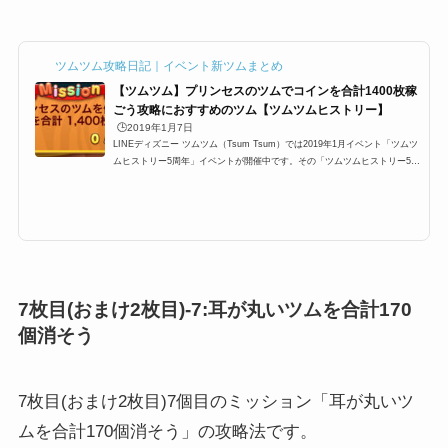
ツムツム攻略日記｜イベント新ツムまとめ
【ツムツム】プリンセスのツムでコインを合計1400枚稼
ごう攻略におすすめのツム【ツムツムヒストリー】
🕒️2019年1月7日
LINEディズニー ツムツム（Tsum Tsum）では2019年1月イベント「ツムツ
ムヒストリー5周年」イベントが開催中です。その「ツムツムヒストリー5周
年」イベント7枚目にあるミッションに「プリンセスのツムを使ってコイン
を合計1400枚稼ごう」が登場するのですが、ここでは攻略にオススメのキャ
ラクターと攻略法をまとめています。プリンスのツムはどのキャラクターな
のか？どのツムを使うと、コインを合計1400枚稼ごうができるかぜひご覧く
ださい。プリンスのツムを使ってコインを合計1400枚稼ごう概要2019年1月
イベント「ツムツムヒストリ...
7枚目(おまけ2枚目)-7:耳が丸いツムを合計170
個消そう
7枚目(おまけ2枚目)7個目のミッション「耳が丸いツ
ムを合計170個消そう」の攻略法です。