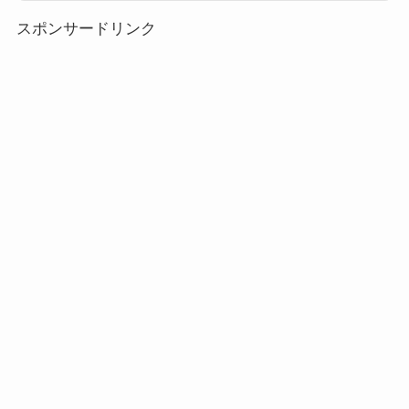
い。白色のツムを使って大きなツムを合計2個消そう概要2019年1月イベン
ト「ツムツムヒストリー5周年」イ...
スポンサードリンク