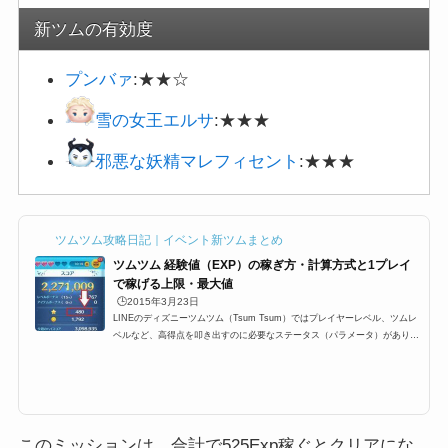
新ツムの有効度
プンバァ
:★★☆
雪の女王エルサ
:★★★
邪悪な妖精マレフィセント
:★★★
ツムツム攻略日記｜イベント新ツムまとめ
ツムツム 経験値（EXP）の稼ぎ方・計算方式と1プレイ
で稼げる上限・最大値
🕒️2015年3月23日
LINEのディズニーツムツム（Tsum Tsum）ではプレイヤーレベル、ツムレ
ベルなど、高得点を叩き出すのに必要なステータス（パラメータ）がありま
す。その中でも重要な要素の一つ、プレイが終わったとの結果のところに
「Exp」と表示されている「経験値」。これはプレイヤーランク（レベル）
を上げるために必要な経験値なのですが、今回はプレイヤーのレベル上げに
必要な経験値の稼ぎ方や上限などをまとめました！ツムツムの経験値（EX
P）とはツムツムでの経験値は「Exp」と表示されます。最終的にどれくら
い1プレイで経験値稼いだのかは。...
このミッションは、合計で525Exp稼ぐとクリアにな