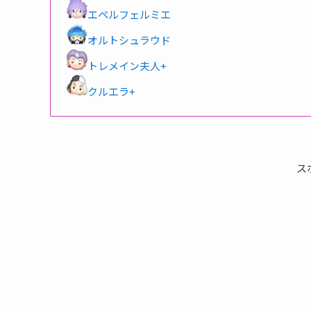
エペルフェルミエ
オルトシュラウド
トレメイン夫人+
クルエラ+
ス