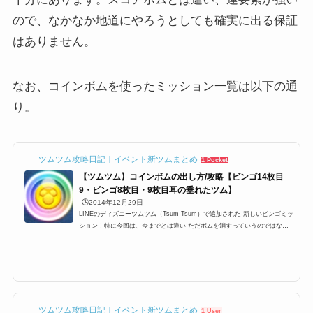
ので、なかなか地道にやろうとしても確実に出る保証
はありません。
なお、コインボムを使ったミッション一覧は以下の通
り。
ツムツム攻略日記｜イベント新ツムまとめ
1 Pocket
【ツムツム】コインボムの出し方/攻略【ビンゴ14枚目
9・ビンゴ8枚目・9枚目耳の垂れたツム】
🕒️2014年12月29日
LINEのディズニーツムツム（Tsum Tsum）で追加された 新しいビンゴミッ
ション！特に今回は、今までとは違い ただボムを消すっていうのではなく
「コインボム」や「スコアボム」を消すっていう 縛りがあるので、余計に
大変ですね特に、ビンゴカード14枚目9やビンゴ8枚目のNo.23の中央消去系
ツムを使って、コインボムを3個消すミッションや 9枚目のNo.22「耳が丸い
ツムを使って1プレイでコインボムを3コ消そう」がなかなかクリアできず
に、結構検索される方が多いようですねってことで今回はコインボムについ
て攻略していきましょう！コイ...
ツムツム攻略日記｜イベント新ツムまとめ
1 User