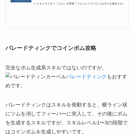
いうキャラクター（ツム）が登場！ツムツムミスバニーはボムを発生させる
スキルを持っていることから イベントミッションやビンゴミッションなど
で活躍する便利なスキルになります。ここでは、そんなミスバニーツムツム
の高得点・コイン稼ぎ・ビンゴについてまとめています。ミスバニーの入手
方法と確率とスキルミス・バニーは、プレミアムBOXから低確率で出現 ほ
かのツム同様に、かなり低いことは確かです。スキル名ランダムでボムが発
生するよ！スキルタイプボム...
パレードティンクでコインボム攻略
完全なボム生成系スキルではないのですが、
パレードティンク
もおすす
めです。
パレードティンクはスキルを発動すると、横ライン状
にツムを消してフィーバーに突入して、その後にボム
を生成するスキルですが、スキルレベル1〜3の段階で
はコインボムを生成しやすいです。