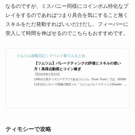
なるのですが、ミスバニー同様にコインボム特化なプ
レイをするのであればつまり具合を気にすること無く
スキルをただ発動すればいいだけだし、フィーバーに
突入して時間を伸ばせるのでこちらもおすすめです。
ツムツム攻略日記｜イベント新ツムまとめ
【ツムツム】パレードティンクの評価とスキルの使い
方！高得点動画とコイン稼ぎ
🕒️2025年1月22日
LINEの人気ディズニーアプリであるツムツム（Tsum Tsum）では、2016年
11月1日にパレード関連の限定ツム「ツムツムパレードティンク(Parade th
ink)」が新たに追加されました！今回はパレードティンクツムツムのスキ
ル・ツムスコア・高得点動画やコイン稼ぎ、ビンゴ攻略などにお役立てくだ
さい。パレードティンクのツムスコアなど基本情報スキル名フィーバーがは
じまり、横ラインにツム消し＆ボムが発生するよ！スキルタイプ消去系・特
殊系スキルの扱いやすさ簡単〜普通（スキルを使うタイミングによる）成長
スピード普通スキルレベル1...
ティモシーで攻略