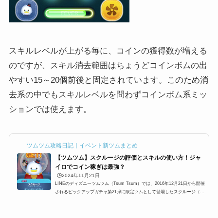
スキルレベルが上がる毎に、コインの獲得数が増える
のですが、スキル消去範囲はちょうどコインボムの出
やすい15～20個前後と固定されています。このため消
去系の中でもスキルレベルを問わずコインボム系ミッ
ションでは使えます。
ツムツム攻略日記｜イベント新ツムまとめ
【ツムツム】スクルージの評価とスキルの使い方！ジャ
イロでコイン稼ぎは最強？
🕒️2024年11月21日
LINEのディズニーツムツム（Tsum Tsum）では、2016年12月21日から開催
されるピックアップガチャ第21弾に限定ツムとして登場したスクルージ（S
crooge）。ツムツムスクルージのスキルは、ツムツムでは初めてとなる「縦
ライン状にツムを消して、コインがたくさん出るよ！」というものですが、
コイン稼ぎに向いたツムとして使えるのでしょうか？そんなスクルージツム