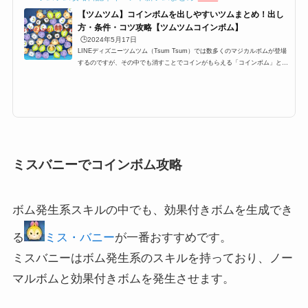
【ツムツム】コインボムを出しやすいツムまとめ！出し
方・条件・コツ攻略【ツムツムコインボム】
🕒️2024年5月17日
LINEディズニーツムツム（Tsum Tsum）では数多くのマジカルボムが登場
するのですが、その中でも消すことでコインがもらえる「コインボム」とい
うボムが登場します。ビンゴやイベントでもツムツムコインボムが指定され
たミッションが登場し、中央消去、くちばし、3個、18個、110個消そうな
どがあります。ここでは、コインボムが出やすいツム・出し方の条件・効率
良く出すためのコツをまとめました。是非参考にしてみてください！ツムツ
ムコインボムが出やすいツム一覧と出し方のコツそれでは、ツムツムにおけ
るコインボムの出しやすいツ...
ミスバニーでコインボム攻略
ボム発生系スキルの中でも、効果付きボムを生成でき
る
ミス・バニー
が一番おすすめです。
ミスバニーはボム発生系のスキルを持っており、ノー
マルボムと効果付きボムを発生させます。