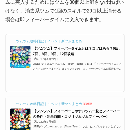
ムに突入するためにはツムを30個以上消さなければい
けなく、消去系ツムで1回のスキルで29コ以上消せる
場合は即フィーバータイムに突入できます。
ツムツム攻略日記｜イベント新ツムまとめ
【ツムツム】フィーバータイムとは？コツはある？6回、
7回、8回、9回、12回攻略
🕒️2017年4月22日
LINEのディズニーツムツム（Tsum Tsum）」には 「フィーバータイム」と
いうものがありますビンゴミッションの中にフィーバータイムに関連したミ
ッションが多数ありますが 特に1プレイで○回フィーバーするっていうミッ
ションがあり どうすればフィーバーに入るのか？ フィーバーに継続する時
間などを攻略していきます フィーバータイムとは？突入するにはまずフィ
ーバーに突入するにはフィーバーゲージと呼ばれる ゲージを貯めなけれ
ば、フィーバータイムに突入できませんこのゲージが満タンになるとフィー
バータイムに入ることが出来ま...
ツムツム攻略日記｜イベント新ツムまとめ
1 User
【ツムツム】フィーバーしやすいツム一覧とフィーバー
の条件・効果時間・コツ【ツムツムフィーバー】
🕒️2023年3月6日
LINEディズニーツムツム（Tsum Tsum）では、ビンゴミッションなどでフ