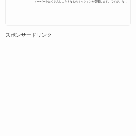
ィーバーをたくさんしよう！などのミッションが登場します。ですが、なか
なかツムツムフィーバーをたくさんするにはコツが必要です。特に6回、7
回、8回、9回と指定数が多いミッションも登場するのですが、ここでは、そ
んなミッションを攻略するために必要なおすすめツムとフィーバーの条件
や、持続時間、更にはコツをまとめています！ツムツムフィーバーの条件・
持続時間・コツツムツムにはフィーバータイムというものが存在します。さ
らに、ビンゴミッションやイベ...
スポンサードリンク