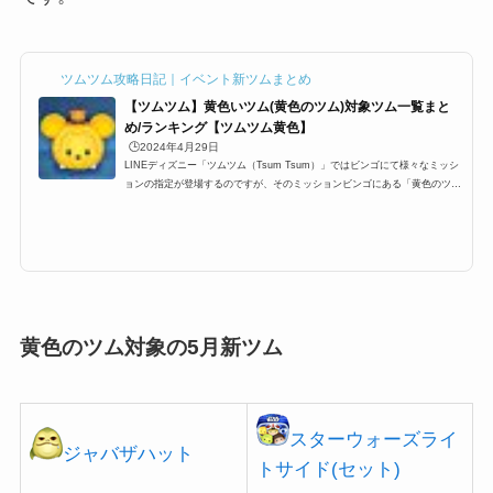
ツムツム攻略日記｜イベント新ツムまとめ
【ツムツム】黄色いツム(黄色のツム)対象ツム一覧まと
め/ランキング【ツムツム黄色】
🕒️2024年4月29日
LINEディズニー「ツムツム（Tsum Tsum）」ではビンゴにて様々なミッシ
ョンの指定が登場するのですが、そのミッションビンゴにある「黄色のツ
ム/黄色いツム」一覧です。ここでは、ツムツム黄色のツム/黄色いツムの対
象ツム一覧とミッション、各種ランキングまとめです。ツムツム黄色のツ
ム/黄色いツムに該当する対象ツム・キャラクター一覧黄色のツム/黄色いツ
ムに該当する対象ツムは以下のキャラクターがいます。 かぼちゃミッキー
プルート クリスマスプルート ほねほねプルート かぼちゃチップ バレンタ
インデイジー ラプンツェル デ...
黄色のツム対象の5月新ツム
スターウォーズライ
ジャバザハット
トサイド(セット)