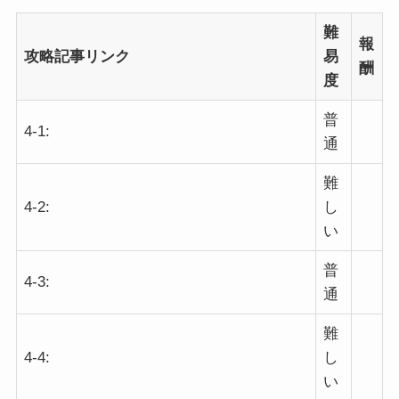
難
報
攻略記事リンク
易
酬
度
普
4-1:
通
難
4-2:
し
い
普
4-3:
通
難
4-4:
し
い