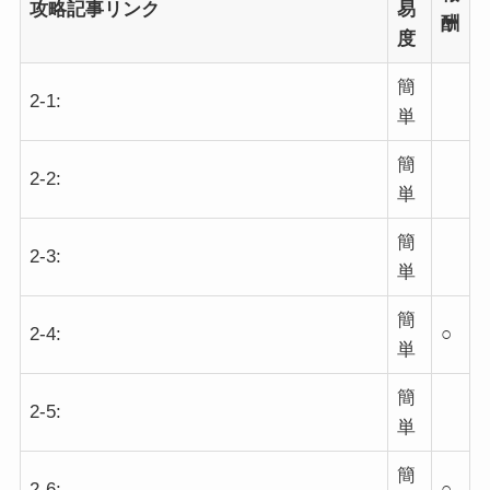
攻略記事リンク
易
酬
度
簡
2-1:
単
簡
2-2:
単
簡
2-3:
単
簡
2-4:
○
単
簡
2-5:
単
簡
2-6:
○