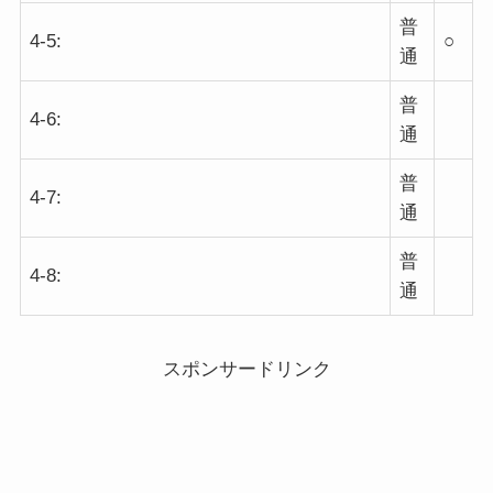
普
4-5:
○
通
普
4-6:
通
普
4-7:
通
普
4-8:
通
スポンサードリンク