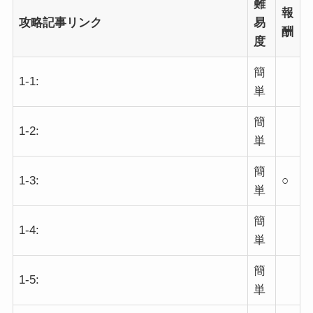
難
報
攻略記事リンク
易
酬
度
簡
1-1:
単
簡
1-2:
単
簡
1-3:
○
単
簡
1-4:
単
簡
1-5:
単