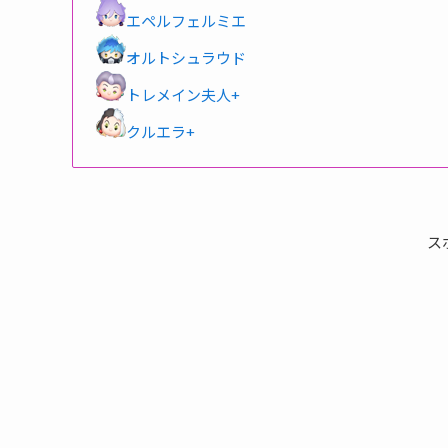
エペルフェルミエ
オルトシュラウド
トレメイン夫人+
クルエラ+
ス