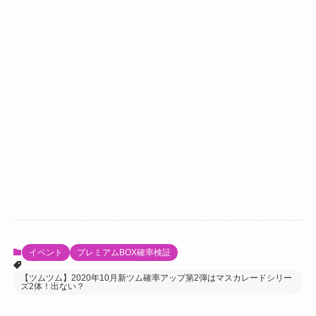
イベント
プレミアムBOX確率検証
【ツムツム】2020年10月新ツム確率アップ第2弾はマスカレードシリー
ズ2体！出ない？