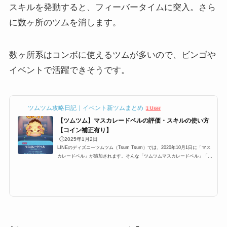
スキルを発動すると、フィーバータイムに突入。さら
に数ヶ所のツムを消します。
数ヶ所系はコンボに使えるツムが多いので、ビンゴや
イベントで活躍できそうです。
ツムツム攻略日記｜イベント新ツムまとめ
1 User
【ツムツム】マスカレードベルの評価・スキルの使い方
【コイン補正有り】
🕒️2025年1月2日
LINEのディズニーツムツム（Tsum Tsum）では、2020年10月1日に「マス
カレードベル」が追加されます。そんな「ツムツムマスカレードベル」「マ
スカレードベルツムツム」の高得点・コイン稼ぎ・ビンゴ攻略についてまと
めました。「マスカレードベル」のスキルとステータス スキル名フィーバ
ーがはじまり数ヶ所でまとまってツムを消すよ！スキルタイプ消去系スキル
の使いやすさ簡単成長タイプ スキルレベル1効果範囲:SSサイズスキルレベ
ル2効果範囲:Sサイズスキルレベル3効果範囲:Mサイズスキルレベル4効果範
囲:Lサイズスキルレベル5...