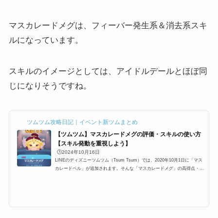
マスカレードメグは、フィーバー発生系＆消去系スキ
ルになっています。
スキルのイメージとしては、アイドルデールとほぼ同
じになりそうですね。
ツムツム攻略日記｜イベント新ツムまとめ
【ツムツム】マスカレードメグの評価・スキルの使い方
【スキル発動を重視しよう】
🕒️2024年10月16日
LINEのディズニーツムツム（Tsum Tsum）では、2020年10月1日に「マス
カレードベル」が追加されます。そんな「マスカレードメグ」の高得点・コ
イン稼ぎ・ビンゴ攻略についてまとめました。「マスカレードメグ」のスキ
ルとステータススキル名フィーバーがはじまり横ライン状にツムを消すよ！
スキルタイプ消去系スキルの使いやすさ簡単成長タイプ普通スキルレベル1
効果範囲:SSサイズスキルレベル2効果範囲:Sサイズスキルレベル3効果範囲:
Mサイズスキルレベル4効果範囲:Lサイズスキルレベル5効果範囲:LLサイズ