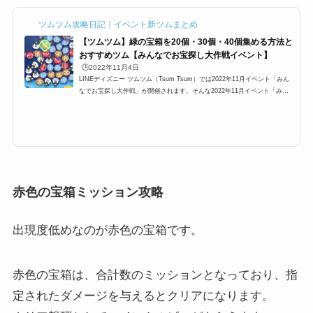
ツムツム攻略日記｜イベント新ツムまとめ
【ツムツム】緑の宝箱を20個・30個・40個集める方法と
おすすめツム【みんなでお宝探し大作戦イベント】
🕒️2022年11月4日
LINEディズニー ツムツム（Tsum Tsum）では2022年11月イベント「みん
なでお宝探し大作戦」が開催されます。そんな2022年11月イベント「みん
なでお宝探し大作戦」では緑の宝箱が登場するのですが、ここでは緑の宝箱
の開け方と宝箱マスの場所、宝箱から入手できる中身の一覧をまとめまし
た。宝箱は1プレイで最大の上限は一体どのくらいなのか？やり直しはでき
るのか？是非ともご覧ください！「みんなでお宝探し大作戦」イベントの緑
の宝箱攻略まとめ2022年11月イベント「みんなでお宝探し大作戦」では、
緑の宝箱が出現するミッションが登...
赤色の宝箱ミッション攻略
出現度低めなのが赤色の宝箱です。
赤色の宝箱は、合計数のミッションとなっており、指
定されたダメージを与えるとクリアになります。