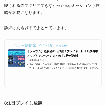
映されるのでクリアできなかったExpミッションも攻
略が容易になります。
詳細は別途以下でまとめています。
ツムツム攻略日記｜イベント新ツムまとめ
【ツムツム】経験値(Exp)3倍！プレイヤーレベル成長率
アップキャンペーンまとめ【9周年記念】
🕒️2023年2月2日
LINEディズニー ツムツム（Tsum Tsum）では2023年1月7日11時よりプレ
イヤーレベル成長率3倍アップキャンペーンが開催されています。9周年とい
うことで2回開催されるのですが、内容はキャンペーン期間中はもらえる経
験値が通常の3倍になるというものです。ビンゴやイベントのExp系ミッシ
ョンでも反映されるため、Expミッション攻略がより簡単になるのですが、
ここではプレイヤーレベル成長率3倍アップキャンペーンについてまとめて
います。ツムツム9周年プレイヤーレベル成長率アップキャンペーン■開催期
間:2023年1月7日11:00～1月13日1...
8:1日プレイし放題