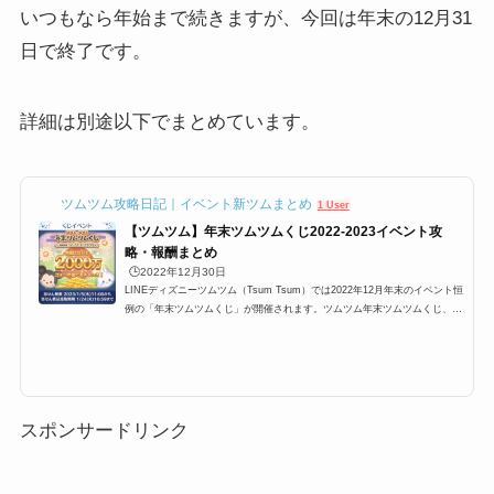
いつもなら年始まで続きますが、今回は年末の12月31
日で終了です。
詳細は別途以下でまとめています。
ツムツム攻略日記｜イベント新ツムまとめ
1 User
【ツムツム】年末ツムツムくじ2022-2023イベント攻
略・報酬まとめ
🕒️2022年12月30日
LINEディズニーツムツム（Tsum Tsum）では2022年12月年末のイベント恒
例の「年末ツムツムくじ」が開催されます。ツムツム年末ツムツムくじ、ミ
ッションをクリアしてくじをゲットすると豪華賞品が当たるイベントであり
5つのミッションが日替わりで登場します。賞品は、コインやスキルチケッ
トがあるのですが、ここでは、「年末ツムツムくじ2022−2023」の参加方法
と遊び方、基本的な攻略方法や、有利になるツム、報酬などのまとめです。
「年末ツムツムくじ2022-2023」のイベント概要イベント名:年末ツムツムく
じ2022-2023開催期間:2022年...
スポンサードリンク