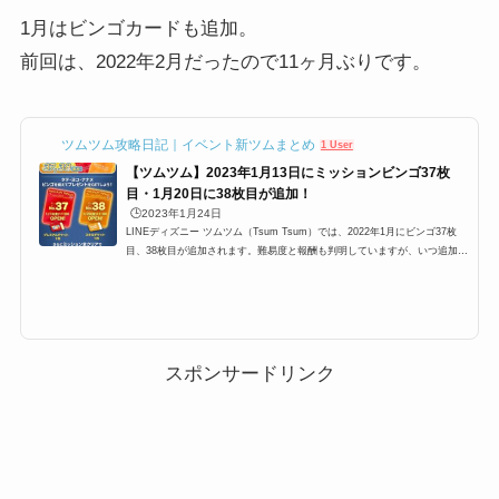
1月はビンゴカードも追加。
前回は、2022年2月だったので11ヶ月ぶりです。
ツムツム攻略日記｜イベント新ツムまとめ
1 User
【ツムツム】2023年1月13日にミッションビンゴ37枚
目・1月20日に38枚目が追加！
🕒️2023年1月24日
LINEディズニー ツムツム（Tsum Tsum）では、2022年1月にビンゴ37枚
目、38枚目が追加されます。難易度と報酬も判明していますが、いつ追加さ
れるのでしょうか？ここではビンゴ37枚目、38枚目についての追加日や難易
度などの情報をまとめています！ツムツムビンゴ37枚目・38枚目が追加202
2年11月は、ビンゴが2枚追加されます。約8ヶ月ぶりのビンゴになるのです
が、難易度はどうなっているのか？新たにミッションアシストが使えるよう
になったので、ビンゴ攻略もしやすくなってくると思います。ビンゴ37枚目
38枚目の追加日はいつ？今回は...
スポンサードリンク