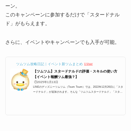
ーン。
このキャンペーンに参加するだけで「スタードナル
ド」がもらえます。
さらに、イベントやキャンペーンでも入手が可能。
ツムツム攻略日記｜イベント新ツムまとめ
1 User
【ツムツム】スタードナルドの評価・スキルの使い方
【イベント報酬ツム最強？】
🕒️2025年1月13日
LINEのディズニーツムツム（Tsum Tsum）では、2022年12月26日に「スタ
ードナルド」が追加されます。そんな「ツムツムスタードナルド」「スター
ドナルドツムツム」の高得点・コイン稼ぎ・ビンゴ攻略についてまとめまし
た。「スタードナルド」のスキルとステータス スキル名数カ所でまとまっ
てツムを消すよ！スキルタイプ消去系スキルの使いやすさ簡単成長タイプ早
熟スキルレベル1効果範囲:SSサイズスキルレベル2効果範囲:Sサイズスキル
レベル3効果範囲:Mサイズスキルレベル4効果範囲:Lサイズスキルレベル5効
果範囲:LLサイズスキルレベル...