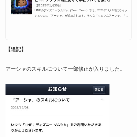
🕒️2025年1月30日
LINEのディズニーツムツム（Tsum Tsum）では、2023年12月8日にウィッ
シュツムの「アーシャ」が追加されます。そんな「ツムツムアーシャ」「ア
ーシャツムツム」「ツムツムアーシャボイス」の高得点・コイン稼ぎ・ビン
ゴ攻略についてまとめました。「アーシャ」のスキルとステータス スキル
名スキルを使うたびに3種類の効果が順に出るよ！スキルタイプ消去系＆ボ
ム発生＆ツム変化系＆大ツム発生スキルの使いやすさ簡単成長タイプ普通ス
キルレベル1効果:SSスキルレベル2効果:Sスキルレベル3効果:Mスキルレベ
ル4効果:Lスキルレベル5効果:LL...
【追記】
アーシャのスキルについて一部修正が入りました。