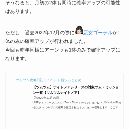
そうなると、月初の2体も同時に確率アップの可能性
はあります。
ただし、過去2022年12月の際に
悪女ゴーテル
が1
体のみの確率アップが行われました。
今回も昨年同様にアーシャも1体のみで確率アップに
なります。
ツムツム攻略日記｜イベント新ツムまとめ
【ツムツム】ナイトメアシリーズの対象ツム・ミッショ
ン一覧【ツムツムナイトメア】
🕒️2023年11月30日
LINEディズニーツムツム（Tsum Tsum）のミッションビンゴ(Mission Bing
o)にはいくつかツムの種類を指定されたミッションが登場します。ここでは
「ナイトメアツム」一覧の最新版をまとめています。ツムツムナイトメアツ
ムの対象ツムを知りたい時にぜひ利用して下さい。ナイトメアシリーズのツ
ムを使う全ミッションもぜひご覧ください。ツムツムナイトメアシリーズの
ツム一覧ツムツムナイトメアシリーズのツムとしてカウントされるのは以下