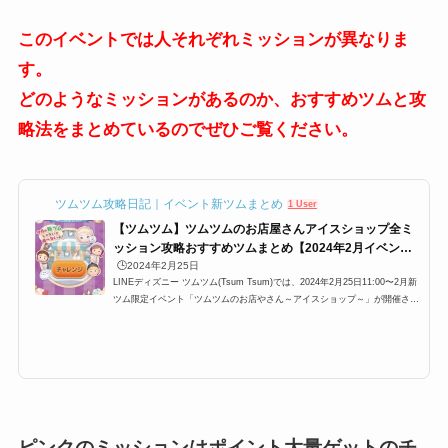
このイベントでは人それぞれミッションが異なりま
す。
どのようなミッションがあるのか、おすすめツムと攻
略法をまとめているのでぜひご覧ください。
ツムツム攻略日記｜イベント新ツムまとめ
1 User
【ツムツム】ツムツムのお店屋さんアイスショップ全ミ
ッション攻略おすすめツムまとめ【2024年2月イベン
ト】
🕒️2024年2月25日
LINEディズニー ツムツム(Tsum Tsum)では、2024年2月25日11:00〜2月新
ツム限定イベント「ツムツムのお店やさん～アイスショップ～」が開催され
ています。ここでは、「ツムツムのお店やさんアイスショップ」の全てのミ
ッションを一覧、攻略法をまとめています。また、「ツムツムのお店やさん
アイスショップ」のミッションの難易度も記載していますので、攻略に役立
て下さい。ツムツムのお店屋さんアイスショップ全ミッション一覧・難易
度・攻略まとめ2024年2月25日11:00〜2月新ツム限定イベント「ツムツムの
お店やさんアイスショップ」...
ピンクのミッションはポイント大量ゲットのチ