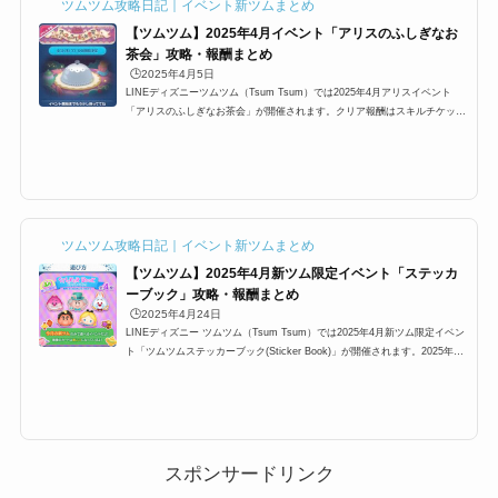
ツムツム攻略日記｜イベント新ツムまとめ
【ツムツム】2025年4月イベント「アリスのふしぎなお
茶会」攻略・報酬まとめ
🕒️2025年4月5日
LINEディズニーツムツム（Tsum Tsum）では2025年4月アリスイベント
「アリスのふしぎなお茶会」が開催されます。クリア報酬はスキルチケット
やブロンズピンズ、シルバーピンズ、ゴールドピンズ、プラチナピンズなど
が入手可能です。ここでは、2025年4月イベントアリスのふしぎなお茶会の
参加方法、ルール、攻略法、キャラクターボーナスツム、クリア報酬などに
ついてまとめています。ツムツム2025年4月アリスのふしぎなお茶会概要
イベント名:アリスのふしぎなお茶会開催期間:2025年4月3日11:00～4月30
日23:59カード枚数:6枚ツムツ...
ツムツム攻略日記｜イベント新ツムまとめ
【ツムツム】2025年4月新ツム限定イベント「ステッカ
ーブック」攻略・報酬まとめ
🕒️2025年4月24日
LINEディズニー ツムツム（Tsum Tsum）では2025年4月新ツム限定イベン
ト「ツムツムステッカーブック(Sticker Book)」が開催されます。2025年4
月新ツム限定イベント「ステッカーブック」では4月の新ツムで遊べるイベ
ントです。ミッション系イベントでレベルチケット、アイテムチケット、ス
キルチケットなどがもらえます。ここでは「ステッカーブック(Sticker Boo
k)」の遊び方やルール、参加方法や攻略方法をまとめました！2025年4月新
ツム限定「ツムツムステッカーブック」イベントの概要 イベント名:4月新
ツム限定イベント ステッカー...
スポンサードリンク