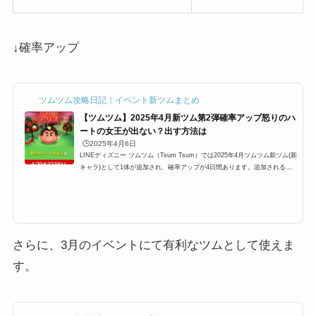
↓確率アップ
ツムツム攻略日記｜イベント新ツムまとめ
【ツムツム】2025年4月新ツム第2弾確率アップ怒りのハ
ートの女王が出ない？出す方法は
🕒️2025年4月6日
LINEディズニー ツムツム（Tsum Tsum）では2025年4月ツムツム新ツム(新
キャラ)として1体が追加され、確率アップが4日間あります。追加されるの
はツムツムふしぎの国のアリスシリーズの怒りのハートの女王1体。ツムツ
ム新ツム第1弾は期間限定？常駐ツム？確率アップ中でも出ないという声が
ありますが、確率はどのくらいなのでしょうか？ここでは、2025年4月新ツ
ム第1弾確率アップについてまとめています。2025年4月ツムツム新ツム確
率アップ第2弾の概要2025年4月ツムツム新ツム確率アップ第1弾は不思議の
国のアリスシリーズより1体が追...
さらに、3月のイベントにて有利なツムとして使えま
す。