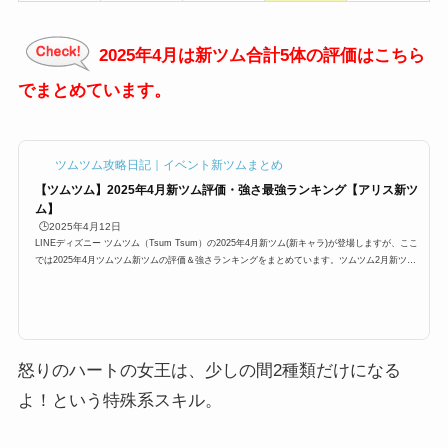
2025年4月は新ツム合計5体の評価はこちら
でまとめています。
ツムツム攻略日記｜イベント新ツムまとめ
【ツムツム】2025年4月新ツム評価・強さ最強ランキング【アリス新ツ
ム】
🕒️2025年4月12日
LINEディズニー ツムツム（Tsum Tsum）の2025年4月新ツム(新キャラ)が登場しますが、ここ
では2025年4月ツムツム新ツムの評価＆強さランキングをまとめています。ツムツム2月新ツム
は第1弾としてふしぎの国のアリスシリーズより、チェシャ猫(チャーム)、マッドハッター(チャ
ーム)、白うさぎ(チャーム)3体が追加。一体どのツムが強いのでしょうか？ここでは、以下でツ
ムツム4月新ツムの強さランキングを知りたい場合、是非ご覧ください。2025年4月ツムツム新
ツム最強強さと評価まとめ2025年4月ツムツムの新ツムの総合評価と最強ランキン...
怒りのハートの女王は、少しの間2種類だけになる
よ！という特殊系スキル。