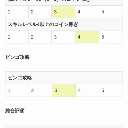
1
2
3
4
5
スキルレベル4以上のコイン稼ぎ
1
2
3
4
5
ビンゴ攻略
ビンゴ攻略
1
2
3
4
5
総合評価