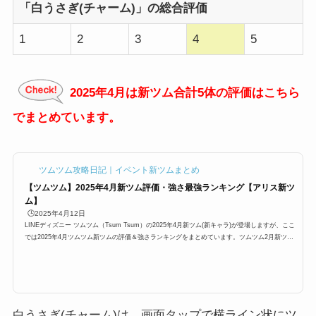
「白うさぎ(チャーム)」の総合評価
1
2
3
4
5
2025年4月は新ツム合計5体の評価はこちら
でまとめています。
ツムツム攻略日記｜イベント新ツムまとめ
【ツムツム】2025年4月新ツム評価・強さ最強ランキング【アリス新ツ
ム】
🕒️2025年4月12日
LINEディズニー ツムツム（Tsum Tsum）の2025年4月新ツム(新キャラ)が登場しますが、ここ
では2025年4月ツムツム新ツムの評価＆強さランキングをまとめています。ツムツム2月新ツム
は第1弾としてふしぎの国のアリスシリーズより、チェシャ猫(チャーム)、マッドハッター(チャ
ーム)、白うさぎ(チャーム)3体が追加。一体どのツムが強いのでしょうか？ここでは、以下でツ
ムツム4月新ツムの強さランキングを知りたい場合、是非ご覧ください。2025年4月ツムツム新
ツム最強強さと評価まとめ2025年4月ツムツムの新ツムの総合評価と最強ランキン...
白うさぎ(チャーム)は、画面タップで横ライン状にツ