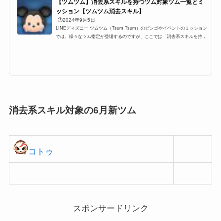
【ツムツム】消去系スキルを持つツム対象ツム一覧とミ
ッション【ツムツム消去スキル】
🕒️2024年9月5日
LINEディズニー ツムツム（Tsum Tsum）のビンゴやイベントのミッション
では、様々なツム指定が登場するのですが、ここでは「消去系スキルを持つ
ツム」をまとめました。ツムツム消去系スキルの対象ツムを知りたい時にぜ
ひ利用して下さい。消去系スキルを持つツムを使う全ミッション一覧もどう
ぞご覧ください。ツムツム消去系スキルのツムに該当するキャラクター一覧
消去系スキルを持つツムに該当するツムは以下のキャラクターがいます。こ
ちらのツムは、2017年4月発売の「ディズニーツムツムでもっと遊ぶ本201
7」で記載されている消去系...
消去系スキル対象の6月新ツム
コトゥ
スポンサードリンク