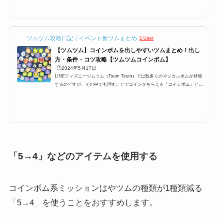
ツムを使って、コインボムを3個消すミッションや 9枚目のNo.22「耳が丸い
ツムを使って1プレイでコインボムを3コ消そう」がなかなかクリアできず
に、結構検索される方が多いようですねってことで今回はコインボムについ
て攻略していきましょう！コイ...
ツムツム攻略日記｜イベント新ツムまとめ
1 User
【ツムツム】コインボムを出しやすいツムまとめ！出し
方・条件・コツ攻略【ツムツムコインボム】
🕒️2024年5月17日
LINEディズニーツムツム（Tsum Tsum）では数多くのマジカルボムが登場
するのですが、その中でも消すことでコインがもらえる「コインボム」とい
うボムが登場します。ビンゴやイベントでもツムツムコインボムが指定され
たミッションが登場し、中央消去、くちばし、3個、18個、110個消そうな
どがあります。ここでは、コインボムが出やすいツム・出し方の条件・効率
良く出すためのコツをまとめました。是非参考にしてみてください！ツムツ
ムコインボムが出やすいツム一覧と出し方のコツそれでは、ツムツムにおけ
るコインボムの出しやすいツ...
「5→4」などのアイテムを使用する
コインボム系ミッションはやツムの種類が1種類減る
「5→4」を使うことをおすすめします。