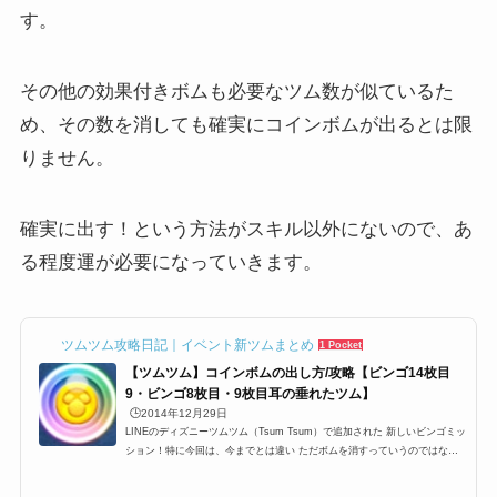
す。
その他の効果付きボムも必要なツム数が似ているた
め、その数を消しても確実にコインボムが出るとは限
りません。
確実に出す！という方法がスキル以外にないので、あ
る程度運が必要になっていきます。
ツムツム攻略日記｜イベント新ツムまとめ
1 Pocket
【ツムツム】コインボムの出し方/攻略【ビンゴ14枚目
9・ビンゴ8枚目・9枚目耳の垂れたツム】
🕒️2014年12月29日
LINEのディズニーツムツム（Tsum Tsum）で追加された 新しいビンゴミッ
ション！特に今回は、今までとは違い ただボムを消すっていうのではなく
「コインボム」や「スコアボム」を消すっていう 縛りがあるので、余計に
大変ですね特に、ビンゴカード14枚目9やビンゴ8枚目のNo.23の中央消去系