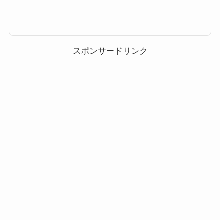
ink)」が新たに追加されました！今回はパレードティンクツムツムのスキ
ル・ツムスコア・高得点動画やコイン稼ぎ、ビンゴ攻略などにお役立てくだ
さい。パレードティンクのツムスコアなど基本情報スキル名フィーバーがは
じまり、横ラインにツム消し＆ボムが発生するよ！スキルタイプ消去系・特
殊系スキルの扱いやすさ簡単〜普通（スキルを使うタイミングによる）成長
スピード普通スキルレベル1...
スポンサードリンク