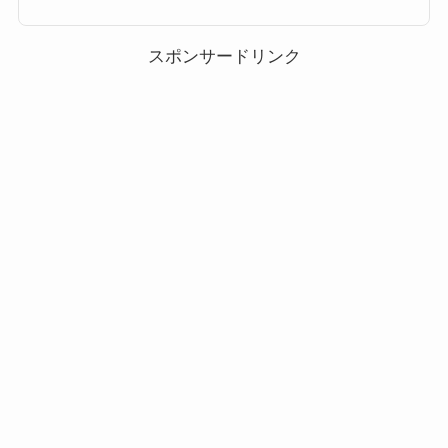
ムに該当する対象ツムは以下のキャラクターがいます。 かぼちゃミッキー
プルート クリスマスプルート ほねほねプルート かぼちゃチップ バレンタ
インデイジー ラプンツェル デ...
スポンサードリンク