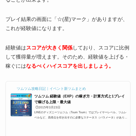
プレイ結果の画面に「☆(星)マーク」がありますが、
これが経験値になります。
経験値は
スコアが大きく関係
しており、スコアに比例
して獲得量が増えます。そのため、経験値を上げる・
稼ぐには
なるべくハイスコアを出しましょう。
ツムツム攻略日記｜イベント新ツムまとめ
ツムツム 経験値（EXP）の稼ぎ方・計算方式と1プレイ
で稼げる上限・最大値
🕒️2015年3月23日
LINEのディズニーツムツム（Tsum Tsum）ではプレイヤーレベル、ツムレ
ベルなど、高得点を叩き出すのに必要なステータス（パラメータ）がありま
す。その中でも重要な要素の一つ、プレイが終わったとの結果のところに
「Exp」と表示されている「経験値」。これはプレイヤーランク（レベル）
を上げるために必要な経験値なのですが、今回はプレイヤーのレベル上げに