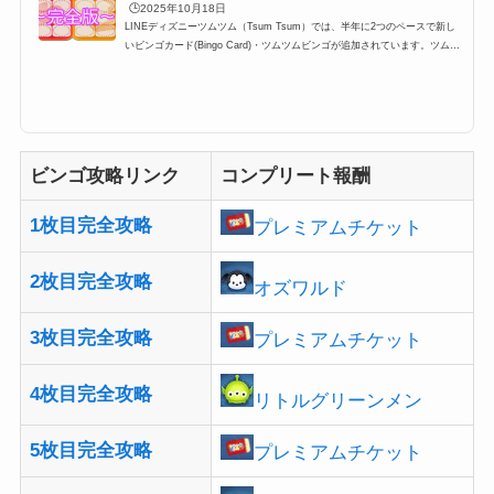
🕒️2025年10月18日
LINEディズニーツムツム（Tsum Tsum）では、半年に2つのペースで新し
いビンゴカード(Bingo Card)・ツムツムビンゴが追加されています。ツムツ
ムビンゴはプレイヤーレベル15以上なら誰でも挑戦できて、さらに1ビンゴ
につき報酬がもらえて、コンプリートするとプレミアムチケット・スキルチ
ケットや特定のツムが入手できるのですが、今回はそんな完全攻略一覧とビ
ンゴカードの難易度などをしょうかいします。どれも最新版なので、現在ビ
ンゴ攻略中の方などはブクマすると便利かも。最新ツムツムビンゴカード情
報ビンゴ49枚目が追加イベン...
ビンゴ攻略リンク
コンプリート報酬
1枚目完全攻略
プレミアムチケット
2枚目完全攻略
オズワルド
3枚目完全攻略
プレミアムチケット
4枚目完全攻略
リトルグリーンメン
5枚目完全攻略
プレミアムチケット