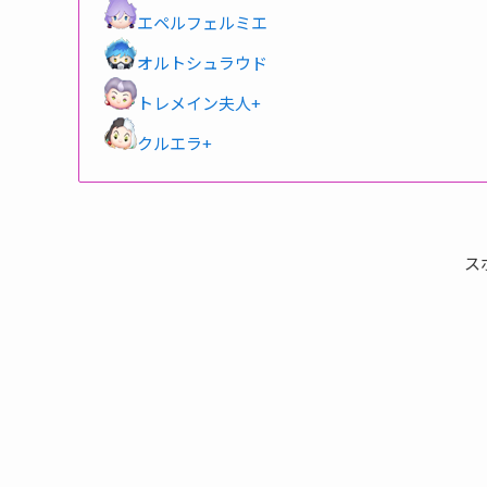
エペルフェルミエ
オルトシュラウド
トレメイン夫人+
クルエラ+
ス