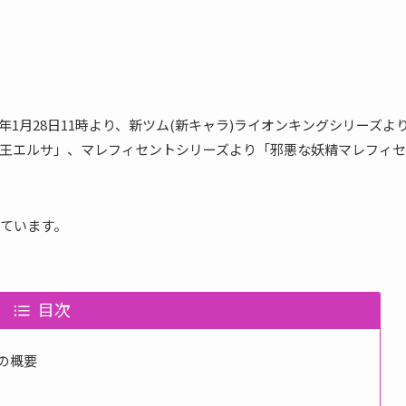
019年1月28日11時より、新ツム(新キャラ)ライオンキングシリーズよ
王エルサ」、マレフィセントシリーズより「邪悪な妖精マレフィセ
めています。
目次
弾の概要