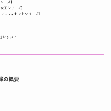
シリーズ】
の女王シリーズ】
【マレフィセントシリーズ】
出やすい？
ー
3弾の概要