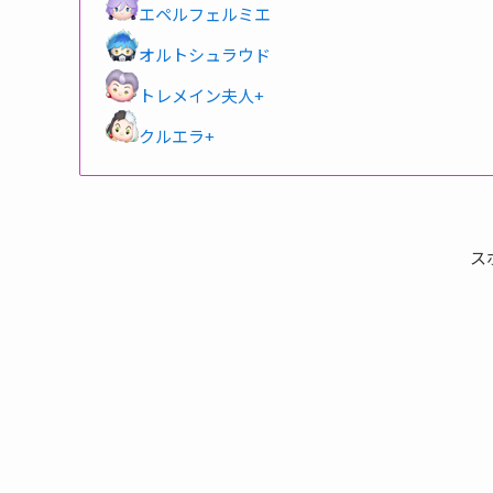
エペルフェルミエ
オルトシュラウド
トレメイン夫人+
クルエラ+
ス