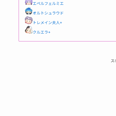
エペルフェルミエ
オルトシュラウド
トレメイン夫人+
クルエラ+
ス