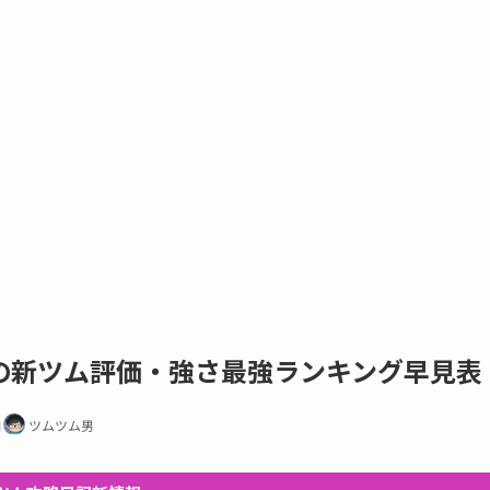
月の新ツム評価・強さ最強ランキング早見表
日
ツムツム男