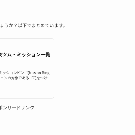
ょうか？以下でまとめています。
象ツム・ミッション一覧
ッションビンゴ(Mission Bing
ミッションの対象である「花をつけた
ム花をつけたツム/ツムツム花を
す。対象ツムを知りたい時にぜ
全ミッションもぜひご覧くださ
たツムとしてカウントされるの
ラリス サプライズエルサ ハワイ
ポンサードリンク