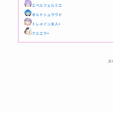
エペルフェルミエ
オルトシュラウド
トレメイン夫人+
クルエラ+
ス