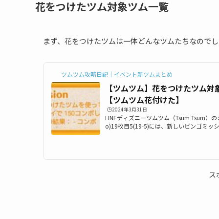
花をつけたツム対象ツム一覧
まず、花をつけたツムは一体どんなツムたちなのでし
ツムツム攻略日記｜イベント新ツムまとめ
【ツムツム】花をつけたツム対
【ツムツム花付けた】
🕒️2024年3月31日
LINEディズニーツムツム（Tsum Tsum）のミ
o)19枚目5(19-5)には、新しいビンゴ
ツム」が登場しました。ここでは「ツムツ
付けたツム」一覧の最新版をまとめていま
ひ利用して下さい。花を付けたツムを使う
い。ツムツム花をつけたツム一覧花をつけ
は以下のツムたちです。情報提供募集中 ク
ス
アンスティッチ リロ ラプンツェ...