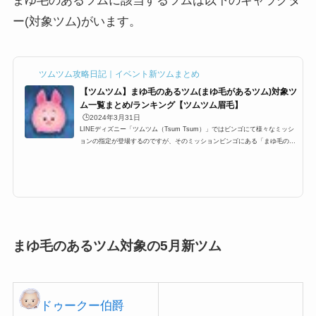
まゆ毛のあるツムに該当するツムは以下のキャラクタ
ー(対象ツム)がいます。
ツムツム攻略日記｜イベント新ツムまとめ
【ツムツム】まゆ毛のあるツム(まゆ毛があるツム)対象ツ
ム一覧まとめ/ランキング【ツムツム眉毛】
🕒️2024年3月31日
LINEディズニー「ツムツム（Tsum Tsum）」ではビンゴにて様々なミッシ
ョンの指定が登場するのですが、そのミッションビンゴにある「まゆ毛のあ
るツム(まゆ毛があるツム)」一覧です。ここでは、「ツムツムまゆ毛のある
ツム(まゆ毛があるツム)」対象ツム一覧とミッション、各種ランキングまと
めです。ツムツムまゆ毛のあるツム(まゆ毛があるツム)該当する対象ツム・
キャラクター一覧「まゆ毛のあるツム(まゆ毛があるツム)」に該当する対象
ツムは以下のキャラクターがいます。 ピグレット イーヨー プー ハチプー
ウサプー クリストファー...
まゆ毛のあるツム対象の5月新ツム
ドゥー
クー伯爵