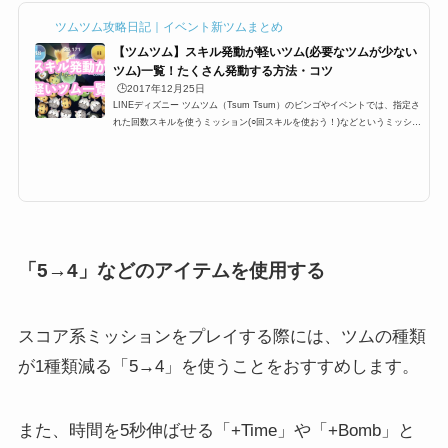
キャラクターが持つスキルは...
ツムツム攻略日記｜イベント新ツムまとめ
【ツムツム】スキル発動が軽いツム(必要なツムが少ない
ツム)一覧！たくさん発動する方法・コツ
🕒️2017年12月25日
LINEディズニー ツムツム（Tsum Tsum）のビンゴやイベントでは、指定さ
れた回数スキルを使うミッション(○回スキルを使おう！)などというミッショ
ンが登場します。多い時で24回など指定されているときがあるのですが、こ
こではスキル発動しやすい・早いツムを一覧にまとめています。たくさん発
動する方法・コツと合わせて掲載しているので、攻略の参考にしてくださ
い。スキル発動しやすい・早いツム一覧とたくさん発動するコツツムツムの
キャラクターにはそれぞれスキルが設定されており、イベントやビンゴでも
「1プレイでスキルを○回使...
「5→4」などのアイテムを使用する
スコア系ミッションをプレイする際には、
ツムの種類
が1種類減る
「5→4」を使うことをおすすめします。
また、時間を5秒伸ばせる「+Time」や「+Bomb」と