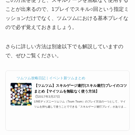
この方法を使うと、スキルゲージを無駄なく使用する
ことが出来るので、1プレイでスキル○回という指定ミ
ッションだけでなく、ツムツムにおける基本プレイな
ので必ず覚えておきましょう。
さらに詳しい方法は別途以下でも解説していますの
で、ぜひご覧ください。
ツムツム攻略日記｜イベント新ツムまとめ
【ツムツム】スキルゲージ連打(スキル連打)プレイのコツ
まとめ【マイツムを無駄なく使う方法】
🕒️2017年3月27日
LINEディズニーツムツム（Tsum Tsum）のプレイ方法の一つとして、マイ
ツムを持ち越して使うことでできる「スキルゲージ連打プレイ」がありま
す。主に、マイツム以外を消すランダム消去系、そしてとんすけなどの必要
数が少ないツムや、消去数が鏝板されているツム、シンデレラ・ジェダイル
ークなどの特殊スキルができるプレイです。また、ビンゴやイベントなどで
「スキル○回」という指定ミッションがある場合にも、この方法は有効なの
で、是非とも覚えておきましょう。スキルゲージ連打プレイとはツムツムの