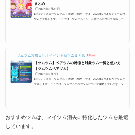
まとめ
🕒️2025年3月31日
LINEディズニーツムツム（Tsum Tsum）では、2020年2月よりチャーム付
ツムが登場します。ここでは、ツムツムチャーム付ツムについて掲載してい
ます。ツムツムチャームツム一覧、チャームの効果などについてまとめてい
ますので是非ご覧ください。ツムツムチャーム付ツムとは2020年2月より、
ツムツムに新しい機能を持ったツムが登場します。その名も「チャーム付き
ツム/チャームツム」です。そんなチャーム付きツムとはどのようなツム
か？以下でまとめています。マイツムと一緒に消せる特別なツムチャームツ
ムとは、マイツムと一緒につな...
ツムツム攻略日記｜イベント新ツムまとめ
1 User
【ツムツム】ペアツムの特徴と対象ツム一覧と使い方
【ツムツムペアツム】
🕒️2025年9月7日
LINEディズニーツムツム（Tsum Tsum）では、2020年7月よりペアツムが
登場します。ここでは、ツムツムのペアツムについて掲載しています。ツム
ツムペアツム一覧、ペアツムのスキルの使い方などについてまとめています
ので是非ご覧ください。ツムツムペアツムとは2020年7月より、ツムツムに
新しい機能を持ったツムが登場します。その名も「ペアツム」です。ペアツ
ムとは2つのツムがセットで使えるツムで、最大の特徴はスキルを2種類持つ
ことです。そんなペアツムとはどのようなツムか？以下でまとめています。
ツムツムペアツムの特徴スキ...
おすすめツムは、マイツム消去に特化したツムを厳選
しています。