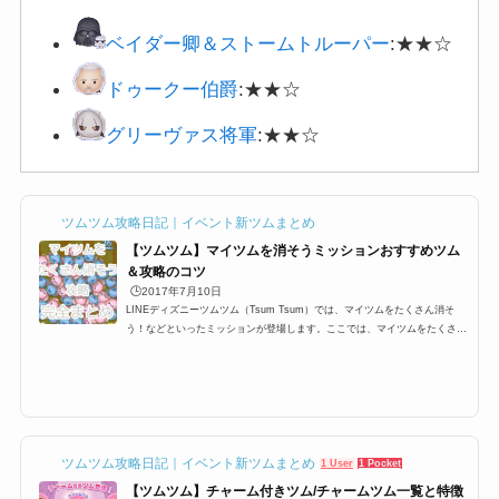
ベイダー卿＆
ストームトルーパー
:★★☆
ドゥークー伯爵
:★★☆
グリーヴァス将軍
:★★☆
ツムツム攻略日記｜イベント新ツムまとめ
【ツムツム】マイツムを消そうミッションおすすめツム
＆攻略のコツ
🕒️2017年7月10日
LINEディズニーツムツム（Tsum Tsum）では、マイツムをたくさん消そ
う！などといったミッションが登場します。ここでは、マイツムをたくさん
消すおすすめツム一覧と攻略のコツをまとめました。マイツム発生系スキル
はもちろんですが、その他ツムでも十分攻略できるようにオススメツムをま
とめています。イベントやビンゴのマイツムミッションを攻略する際にお役
立てください。マイツムをたくさん消すためにはツムツムでは自分がプレイ
する際に、マイツムと呼ばれるツムを設定する必要があります。 ツムツム
にはたくさんのキャラクター...
ツムツム攻略日記｜イベント新ツムまとめ
1 User
1 Pocket
【ツムツム】チャーム付きツム/チャームツム一覧と特徴