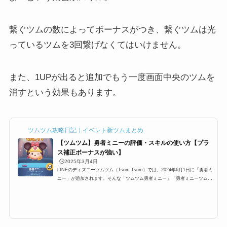
繋ぐツムの数によってボーナスがつき、繋ぐツムは光
っているツムを3回繋げなくてはいけません。
また、1UPが出ると追加でもう一度画面中央のツムを
消すという効果もあります。
ツムツム攻略日記｜イベント新ツムまとめ
【ツムツム】勇者ミニーの評価・スキルの使い方【プラ
ス補正ボーナスが強い】
🕒️2025年3月4日
LINEのディズニーツムツム（Tsum Tsum）では、2024年6月1日に「勇者ミ
ニー」が追加されます。そんな「ツムツム勇者ミニー」「勇者ミニーツムツ
ム」「勇者ミニーツムツム」「ツムツムミニー」の高得点・コイン稼ぎ・ビ
ンゴ攻略についてまとめました。「勇者ミニー」の総合評価 スコア稼ぎ低
スキルレベル（1〜3）のスコア稼ぎ12345スキルレベル4以上のスコア稼ぎ1
2345コイン稼ぎ低スキルレベル（1〜3）のコイン稼ぎ12345スキルレベル4
以上のコイン稼ぎ12345ビンゴ攻略ビンゴ攻略12345総合評価「勇者ミニ