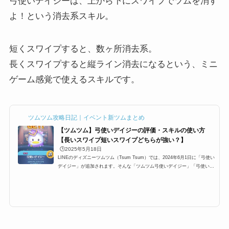
弓使いデイジーは、上から下にスワイプでツムを消す
よ！という消去系スキル。
短くスワイプすると、数ヶ所消去系。
長くスワイプすると縦ライン消去になるという、ミニ
ゲーム感覚で使えるスキルです。
ツムツム攻略日記｜イベント新ツムまとめ
【ツムツム】弓使いデイジーの評価・スキルの使い方
【長いスワイプ短いスワイプどちらが強い？】
🕒️2025年5月18日
LINEのディズニーツムツム（Tsum Tsum）では、2024年6月1日に「弓使い
デイジー」が追加されます。そんな「ツムツム弓使いデイジー」「弓使いデ
イジーツムツム」「弓使いデイジーツムツム」「ツムツムデイジー」の高得
点・コイン稼ぎ・ビンゴ攻略についてまとめました。「弓使いデイジー」の
総合評価 スコア稼ぎ低スキルレベル（1〜3）のスコア稼ぎ12345スキルレベ
ル4以上のスコア稼ぎ12345コイン稼ぎ低スキルレベル（1〜3）のコイン稼
ぎ12345スキルレベル4以上のコイン稼ぎ12345ビンゴ攻略ビンゴ攻略12345
総合評価「弓使いデイジー」の...