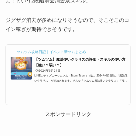
よ！という2段階消去消去系スキル。
ジグザグ消去が多めになりそうなので、そこそこのコ
イン稼ぎが期待できそうです。
ツムツム攻略日記｜イベント新ツムまとめ
【ツムツム】魔法使いクラリスの評価・スキルの使い方
【強い？弱い？】
🕒️2024年6月24日
LINEのディズニーツムツム（Tsum Tsum）では、2024年6月1日に「魔法使
いクラリス」が追加されます。そんな「ツムツム魔法使いクラリス」「魔法
使いクラリスツムツム」「魔法使いクラリスツムツム」「ツムツムクラリ
ス」の高得点・コイン稼ぎ・ビンゴ攻略についてまとめました。「魔法使い
クラリス」の総合評価 スコア稼ぎ低スキルレベル（1〜3）のスコア稼ぎ123
45スキルレベル4以上のスコア稼ぎ12345コイン稼ぎ低スキルレベル（1〜
3）のコイン稼ぎ12345スキルレベル4以上のコイン稼ぎ12345ビンゴ攻略ビ
ンゴ攻略12345総合評価「魔法使い...
スポンサードリンク