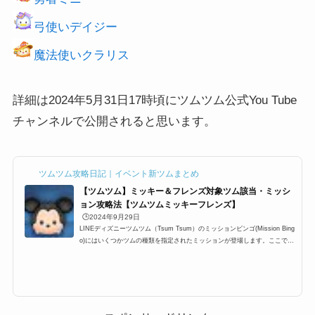
弓使いデイジー
魔法使いクラリス
詳細は2024年5月31日17時頃にツムツム公式You Tube
チャンネルで公開されると思います。
ツムツム攻略日記｜イベント新ツムまとめ
【ツムツム】ミッキー＆フレンズ対象ツム該当・ミッシ
ョン攻略法【ツムツムミッキーフレンズ】
🕒️2024年9月29日
LINEディズニーツムツム（Tsum Tsum）のミッションビンゴ(Mission Bing
o)にはいくつかツムの種類を指定されたミッションが登場します。ここでは
「ツムツムミッキー＆フレンズシリーズのツム/ミッキーフレンズのツム」
一覧の最新版をまとめています。ツムツムミッキーフレンズ対象ツムを知り
たい時にぜひ利用して下さい。ツムツムミッキーフレンズを使う全ミッショ
ンもぜひご覧ください。ツムツムミッキー＆フレンズシリーズのツム/ミッ
キーフレンズのツムに該当するキャラクター(対象ツム)一覧ミッキー＆フレ
ンズシリーズのツム/ミッキ...