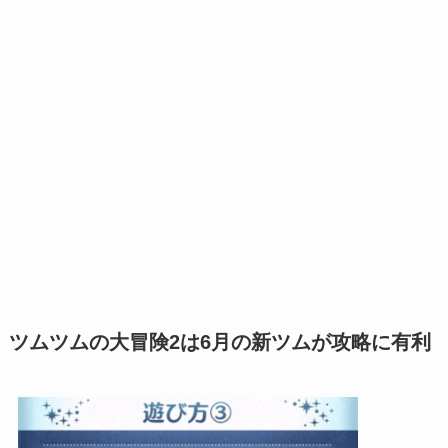
ツムツムの大冒険2は6月の新ツムが攻略に有利