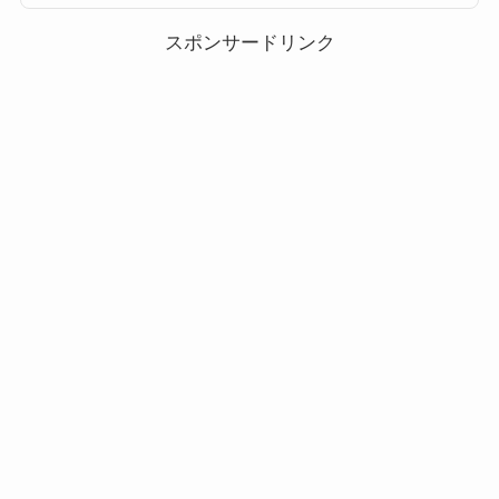
を知りたい場合にぜひご覧ください。2024年6月ツムツムの大冒険2イベン
トのクリア報酬一覧2024年6月ツム...
スポンサードリンク