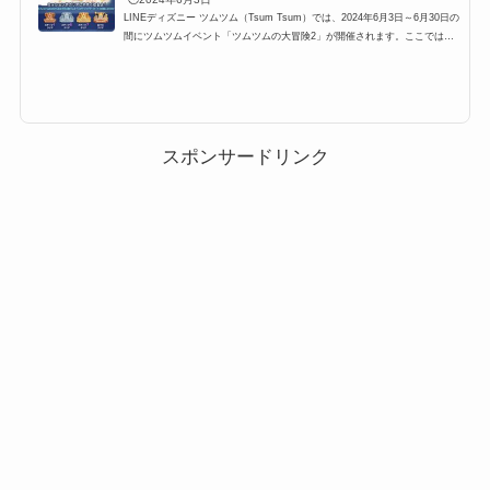
LINEディズニー ツムツム（Tsum Tsum）では、2024年6月3日～6月30日の
間にツムツムイベント「ツムツムの大冒険2」が開催されます。ここではツ
ムツムイベント「ツムツムの大冒険2」の攻略に有利なツムとキャラボーナ
ス値をまとめています。対象ツムは勇者ミニー、弓使いデイジー、魔法使い
クラリスの5体です。キャラクターやミッションでは共通しているのか、さ
らにツム毎に活躍できるミッションもまとめましたので攻略の参考にしてく
ださい。ツムツムの大冒険2の有利ツム概要2024年6月3日より開催される
「ツムツムの大冒険2」。このイ...
スポンサードリンク