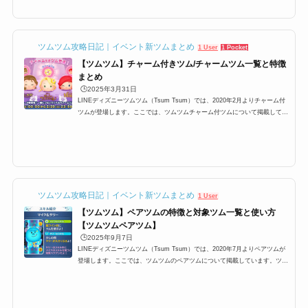
立てください。マイツムをたくさん消すためにはツムツムでは自分がプレイ
する際に、マイツムと呼ばれるツムを設定する必要があります。 ツムツム
にはたくさんのキャラクター...
ツムツム攻略日記｜イベント新ツムまとめ
1 User
1 Pocket
【ツムツム】チャーム付きツム/チャームツム一覧と特徴
まとめ
🕒️2025年3月31日
LINEディズニーツムツム（Tsum Tsum）では、2020年2月よりチャーム付
ツムが登場します。ここでは、ツムツムチャーム付ツムについて掲載してい
ます。ツムツムチャームツム一覧、チャームの効果などについてまとめてい
ますので是非ご覧ください。ツムツムチャーム付ツムとは2020年2月より、
ツムツムに新しい機能を持ったツムが登場します。その名も「チャーム付き
ツム/チャームツム」です。そんなチャーム付きツムとはどのようなツム
か？以下でまとめています。マイツムと一緒に消せる特別なツムチャームツ
ムとは、マイツムと一緒につな...
ツムツム攻略日記｜イベント新ツムまとめ
1 User
【ツムツム】ペアツムの特徴と対象ツム一覧と使い方
【ツムツムペアツム】
🕒️2025年9月7日
LINEディズニーツムツム（Tsum Tsum）では、2020年7月よりペアツムが
登場します。ここでは、ツムツムのペアツムについて掲載しています。ツム
ツムペアツム一覧、ペアツムのスキルの使い方などについてまとめています
ので是非ご覧ください。ツムツムペアツムとは2020年7月より、ツムツムに
新しい機能を持ったツムが登場します。その名も「ペアツム」です。ペアツ
ムとは2つのツムがセットで使えるツムで、最大の特徴はスキルを2種類持つ