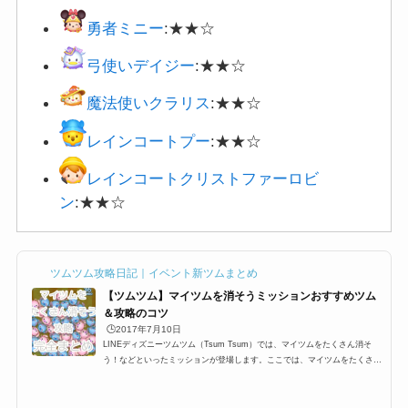
勇者ミニー
:★★☆
弓使いデイジー
:★★☆
魔法使いクラリス
:★★☆
レインコートプー
:★★☆
レインコートクリストファーロビ
ン
:★★☆
ツムツム攻略日記｜イベント新ツムまとめ
【ツムツム】マイツムを消そうミッションおすすめツム
＆攻略のコツ
🕒️2017年7月10日
LINEディズニーツムツム（Tsum Tsum）では、マイツムをたくさん消そ
う！などといったミッションが登場します。ここでは、マイツムをたくさん
消すおすすめツム一覧と攻略のコツをまとめました。マイツム発生系スキル
はもちろんですが、その他ツムでも十分攻略できるようにオススメツムをま
とめています。イベントやビンゴのマイツムミッションを攻略する際にお役