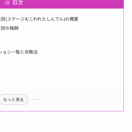
目次
枚目(ステージ4/こわれたしんでん)の概要
枚目の報酬
ション一覧と攻略法
もっと見る