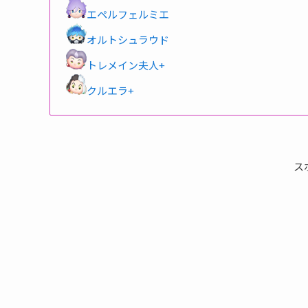
エペルフェルミエ
オルトシュラウド
トレメイン夫人+
クルエラ+
ス