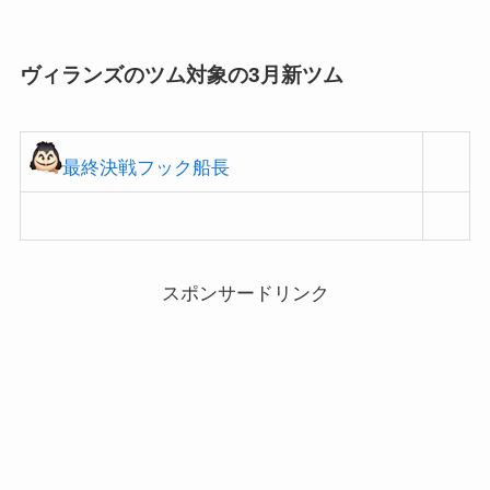
0コ消そう」などの攻略情報です。ツムツムヴィランズツム(ヴィランズのツ
ム)の対象ツム一覧ツムツムヴ...
ヴィランズのツム対象の3月新ツム
最終決戦フック船長
スポンサードリンク